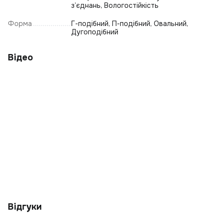
з’єднань, Вологостійкість
С
Форма
Г-подібний, П-подібний, Овальний,
С
Дугоподібний
С
С
Відео
В
К
В
Відгуки