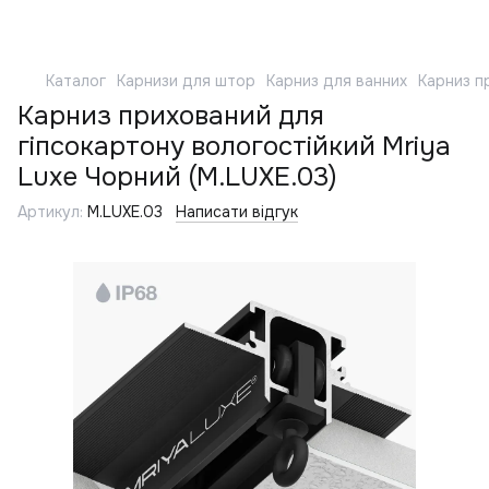
Каталог
Карнизи для штор
Карниз для ванних
Карниз п
Карниз прихований для
гіпсокартону вологостійкий Mriya
Luxe Чорний (M.LUXE.03)
Артикул:
M.LUXE.03
Написати відгук