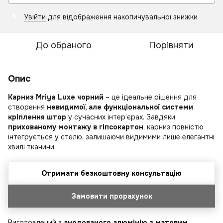
Увійти
для відображення накопичувальної знижки
%
До обраного
Порівняти
Опис
Карниз Mriya Luxe чорний
– це ідеальне рішення для
створення
невидимої, але функціональної системи
кріплення штор
у сучасних інтер’єрах. Завдяки
прихованому монтажу в гіпсокартон
, карниз повністю
інтегрується у стелю, залишаючи видимими лише елегантні
хвилі тканини.
Отримати безкоштовну консультацію
Замовити прорахунок
Виготовлений з
анодованого алюмінію з матовим