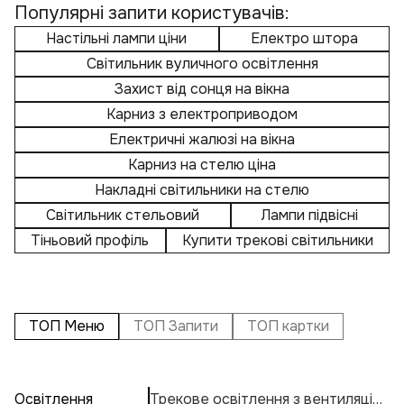
Популярні запити користувачів:
Настільні лампи ціни
Електро штора
Світильник вуличного освітлення
Захист від сонця на вікна
Карниз з електроприводом
Електричні жалюзі на вікна
Карниз на стелю ціна
Накладні світильники на стелю
Світильник стельовий
Лампи підвісні
Тіньовий профіль
Купити трекові світильники
ТОП Меню
ТОП Запити
ТОП картки
Освітлення
Трекове освітлення з вентиляцією
П
А
Св