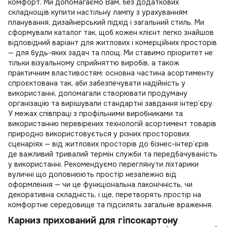
комфорт. Ми допомагаємо Вам, без додаткових
складнощів
купити настільну лампу
з урахуванням
планування, дизайнерський підхід і загальний стиль. Ми
сформували каталог так, щоб кожен клієнт легко знайшов
відповідний варіант для житлових і комерційних просторів
— для будь-яких задач та площ. Ми ставимо пріоритет не
тільки візуальному сприйняттю виробів, а також
практичним властивостям: основна частина асортименту
спроєктована так, аби забезпечувати надійність у
використанні, допомагали створювати продуману
організацію та вирішували стандартні завдання інтер’єру.
У межах співпраці з профільними виробниками та
використанню перевірених технологій асортимент товарів
природно використовується у різних просторових
сценаріях — від житлових просторів до бізнес-інтер’єрів
де важливий тривалий термін служби та передбачуваність
у використанні. Рекомендуємо переглянути
ліхтарики
вуличні
що доповнюють простір незалежно від
оформлення — чи це функціональна лаконічність, чи
декоративна складність, і ще, перетворять простір на
комфортне середовище та підсилять загальне враження.
Карниз прихований для гіпсокартону