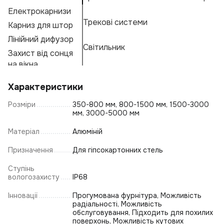
Електрокарнизи
Лі
Ос
Н
К
Трекові системи
Карниз для штор
С
Ос
Н
К
Е
Лінійний дифузор
Л
М
Г
Світильник
Захист від сонця
С
А
Ф
на вікна
Ці
А
Характеристики
К
Розміри
350-800 мм, 800-1500 мм, 1500-3000
Св
мм, 3000-5000 мм
К
Ос
Матеріал
Алюміній
Ву
Призначення
Для гіпсокартонних стель
С
Св
Ступінь
вологозахисту
IP68
В
Ку
Інновації
Прогумована фурнітура, Можливість
радіальності, Можливість
Лі
обслуговування, Підходить для похилих
С
поверхонь, Можливість кутових