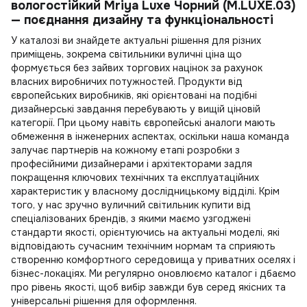
вологостійкий Mriya Luxe Чорний (M.LUXE.03)
— поєднання дизайну та функціональності
У каталозі ви знайдете актуальні рішення для різних
приміщень, зокрема
світильники вуличні ціна
що
формується без зайвих торгових націнок за рахунок
власних виробничих потужностей. Продукти від
європейських виробників, які орієнтовані на подібні
дизайнерські завдання перебувають у вищій ціновій
категорії. При цьому навіть європейські аналоги мають
обмеження в інженерних аспектах, оскільки наша команда
залучає партнерів на кожному етапі розробки з
професійними дизайнерами і архітекторами задля
покращення ключових технічних та експлуатаційних
характеристик у власному дослідницькому відділі. Крім
того, у нас зручно
вуличний світильник купити
від
спеціалізованих брендів, з якими маємо узгоджені
стандарти якості, орієнтуючись на актуальні моделі, які
відповідають сучасним технічним нормам та сприяють
створенню комфортного середовища у приватних оселях і
бізнес-локаціях. Ми регулярно оновлюємо каталог і дбаємо
про рівень якості, щоб вибір завжди був серед якісних та
універсальні рішення для оформлення.