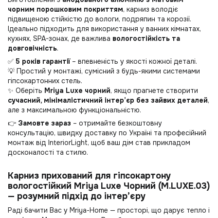
чорним порошковим покриттям
, карниз володіє
підвищеною стійкістю до вологи, подряпин та корозії.
Ідеально підходить для використання у ванних кімнатах,
кухнях, SPA-зонах, де важлива
вологостійкість та
довговічність
.
✅
5 років гарантії
– впевненість у якості кожної деталі.
💡 Простий у монтажі, сумісний з будь-якими системами
гіпсокартонних стель.
✨ Оберіть
Mriya Luxe чорний
, якщо прагнете створити
сучасний, мінімалістичний інтер’єр без зайвих деталей
,
але з максимальною функціональністю.
👉
Замовте зараз
– отримайте безкоштовну
консультацію, швидку доставку по Україні та професійний
монтаж від InteriorLight, щоб ваш дім став прикладом
досконалості та стилю.
Карниз прихований для гіпсокартону
вологостійкий Mriya Luxe Чорний (M.LUXE.03)
— розумний підхід до інтер’єру
Раді бачити Вас у Mriya-Home — просторі, що дарує тепло і