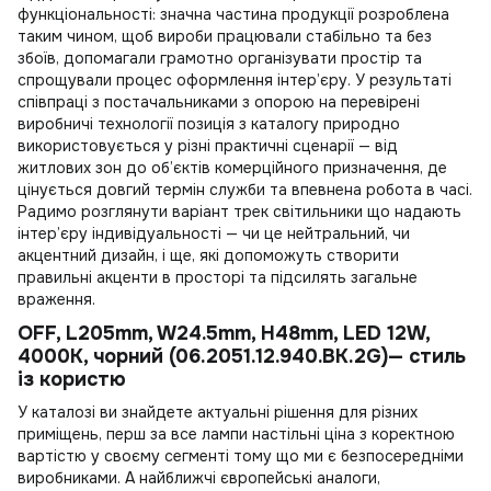
функціональності: значна частина продукції розроблена
таким чином, щоб вироби працювали стабільно та без
збоїв, допомагали грамотно організувати простір та
спрощували процес оформлення інтер’єру. У результаті
співпраці з постачальниками з опорою на перевірені
виробничі технології позиція з каталогу природно
використовується у різні практичні сценарії — від
житлових зон до об’єктів комерційного призначення, де
цінується довгий термін служби та впевнена робота в часі.
Радимо розглянути варіант
трек світильники
що надають
інтер’єру індивідуальності — чи це нейтральний, чи
акцентний дизайн, і ще, які допоможуть створити
правильні акценти в просторі та підсилять загальне
враження.
OFF, L205mm, W24.5mm, H48mm, LED 12W,
4000К, чорний (06.2051.12.940.BK.2G)— стиль
із користю
У каталозі ви знайдете актуальні рішення для різних
приміщень, перш за все
лампи настільні ціна
з коректною
вартістю у своєму сегменті тому що ми є безпосередніми
виробниками. А найближчі європейські аналоги,