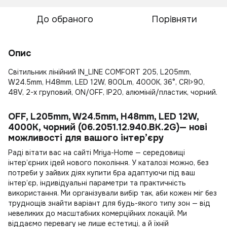
До обраного
Порівняти
Опис
Світильник лінійний IN_LINE COMFORT 205, L205mm,
W24.5mm, H48mm, LED 12W, 800Lm, 4000К, 36°, CRI>90,
48V, 2-х груповий, ON/OFF, IP20, алюміній/пластик, чорний.
OFF, L205mm, W24.5mm, H48mm, LED 12W,
4000К, чорний (06.2051.12.940.BK.2G)— нові
можливості для вашого інтер’єру
Раді вітати вас на сайті Mriya-Home — середовищі
інтер’єрних ідей нового покоління. У каталозі можно, без
потреби у зайвих діях
купити бра
адаптуючи під ваш
інтер’єр, індивідуальні параметри та практичність
використання. Ми організували вибір так, аби кожен міг без
труднощів знайти варіант для будь-якого типу зон — від
невеликих до масштабних комерційних локацій. Ми
віддаємо перевагу не лише естетиці, а й їхній