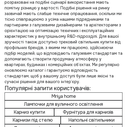
розраховані на подібні сценарії використання мають
помітну різницю у вартості. Подібні рішення на ринку
зазвичай мають слабше технічне опрацювання, оскільки ми
тісно співпрацюємо з усіма нашими підрядниками та
партнерами з галузевими дизайнерами та архітекторами з
орієнтацією на оптимізацію технічних і експлуатаційних
характеристик у внутрішньому R&D-підрозділі. Для вашої
зручності також доступно
трековий світильник купити
від
профільних брендів, з якими ми працюємо, здійснюючи
підбір моделей, що відповідають галузевим стандартам та
допомагають створити продуману атмосферу у
квартирах, будинках і комерційних об’єктах. Ми регулярно
оновлюємо каталог і гарантуємо відповідність
стандартам, щоб у вашому доступі були лише якісні та
сучасні рішення для вашого інтер’єру.
Популярні запити користувачів:
Mriya home
Лампочки для вуличного освітлення
Карниз купити
Фурнітура для карнизів
Карнизи під стелю
Напольні світильники