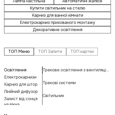
Лампа настільна
Автоматичні жалюзі
Купити світильник на стелю
Карниз для ванної кімнати
Електрокарниз прихованого монтажу
Декоративне освітлення
ТОП Меню
ТОП Запити
ТОП картки
Освітлення
Трекове освітлення з вентиляцією
П
А
Лі
Б
Електрокарнизи
Е
Н
К
Трекові системи
Карниз для штор
Т
Н
К
Е
Лінійний дифузор
К
М
Г
Світильник
Захист від сонця
Б
Ос
А
Ф
на вікна
Н
Ву