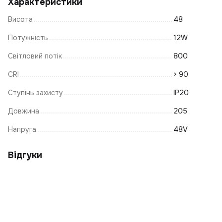
Характеристики
Л
Висота
48
Т
А
Пі
Потужність
12W
В
Світловий потік
800
К
П
CRI
> 90
С
Ступінь захисту
IP20
Св
П
Довжина
205
К
Напруга
48V
С
К
Відгуки
С
К
Т
Ку
Т