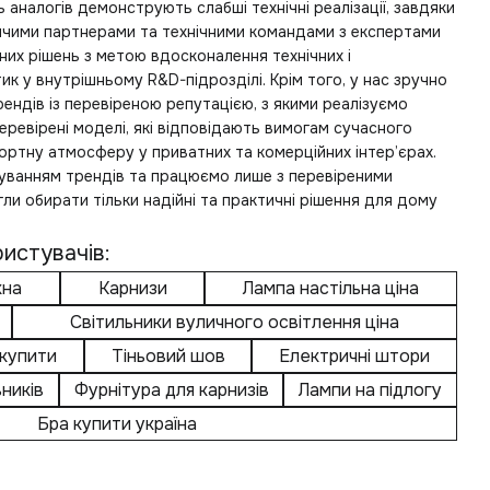
ь аналогів демонструють слабші технічні реалізації, завдяки
ничими партнерами та технічними командами з експертами
них рішень з метою вдосконалення технічних і
ик у внутрішньому R&D-підрозділі. Крім того, у нас зручно
рендів із перевіреною репутацією, з якими реалізуємо
еревірені моделі, які відповідають вимогам сучасного
ртну атмосферу у приватних та комерційних інтер’єрах.
уванням трендів та працюємо лише з перевіреними
ли обирати тільки надійні та практичні рішення для дому
истувачів:
кна
Карнизи
Лампа настільна ціна
Світильники вуличного освітлення ціна
 купити
Тіньовий шов
Електричні штори
ників
Фурнітура для карнизів
Лампи на підлогу
Бра купити україна