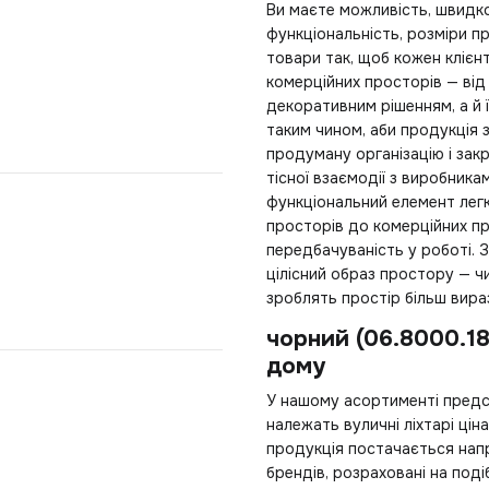
Ви маєте можливість, швидк
функціональність, розміри п
товари так, щоб кожен клієн
комерційних просторів — від
декоративним рішенням, а й 
таким чином, аби продукція
продуману організацію і зак
тісної взаємодії з виробника
функціональний елемент легк
просторів до комерційних пр
передбачуваність у роботі. 
цілісний образ простору — чи
зроблять простір більш вира
чорний (06.8000.1
дому
У нашому асортименті предста
належать
вуличні ліхтарі ціна
продукція постачається нап
брендів, розраховані на под