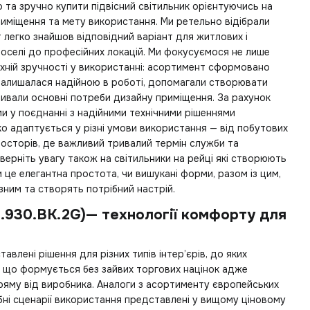
о та зручно
купити підвісний світильник
орієнтуючись на
риміщення та мету використання. Ми ретельно відібрали
т легко знайшов відповідний варіант для житлових і
 оселі до професійних локацій. Ми фокусуємося не лише
їхній зручності у використанні: асортимент сформовано
 залишалася надійною в роботі, допомагали створювати
ривали основні потреби дизайну приміщення. За рахунок
ми у поєднанні з надійними технічними рішеннями
о адаптується у різні умови використання — від побутових
осторів, де важливий тривалий термін служби та
Зверніть увагу також на
світильники на рейці
які створюють
 це елегантна простота, чи вишукані форми, разом із цим,
зним та створять потрібний настрій.
8.930.BK.2G)— технології комфорту для
влені рішення для різних типів інтер’єрів, до яких
що формується без зайвих торгових націнок адже
ряму від виробника. Аналоги з асортименту європейських
ібні сценарії використання представлені у вищому ціновому