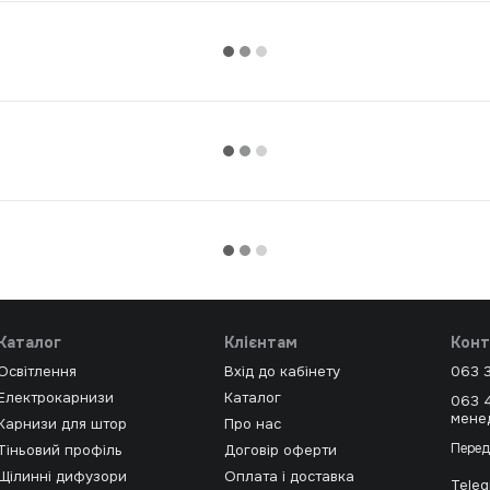
Каталог
Клієнтам
Конт
Освітлення
Вхід до кабінету
063 
Електрокарнизи
Каталог
063 
мене
Карнизи для штор
Про нас
Перед
Тіньовий профіль
Договір оферти
Щілинні дифузори
Оплата і доставка
Tele