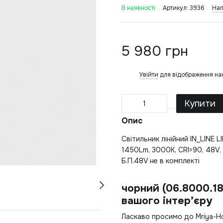
В наявності
Артикул: 3936
Нап
5 980 грн
Увійти
для відображення на
%
Купити
Опис
Світильник лінійний IN_LINE
1450Lm, 3000К, CRI>90, 48V, 
Б.П.48V не в комплекті
чорний (06.8000.1
вашого інтер’єру
Ласкаво просимо до Mriya-H