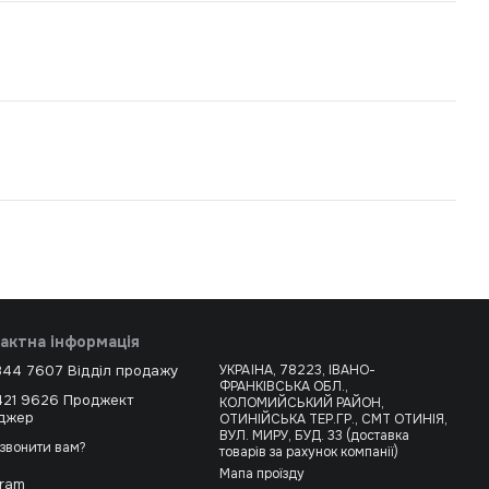
актна інформація
344 7607 Відділ продажу
УКРАЇНА, 78223, ІВАНО-
ФРАНКІВСЬКА ОБЛ.,
421 9626 Проджект
КОЛОМИЙСЬКИЙ РАЙОН,
джер
ОТИНІЙСЬКА ТЕР.ГР., СМТ ОТИНІЯ,
ВУЛ. МИРУ, БУД. 33 (доставка
звонити вам?
товарів за рахунок компанії)
Мапа проїзду
gram