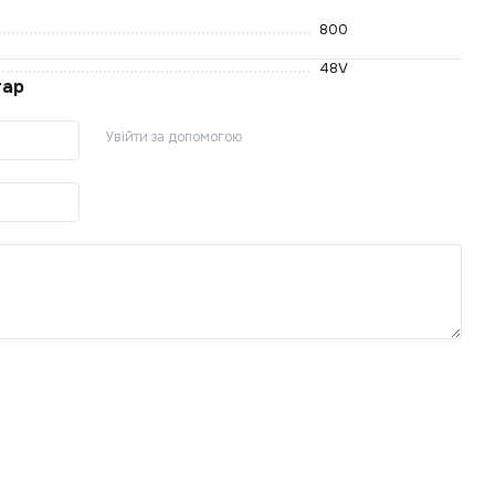
800
48V
тар
Увійти за допомогою