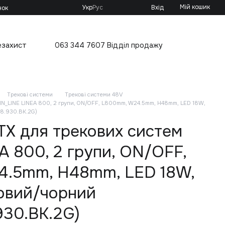
Мій кошик
Укр
Рус
Вхід
нок
езахист
063 344 7607 Відділ продажу
Трекові системи
Трекові системи 48V
 IN_LINE LINEA 800, 2 групи, ON/OFF, L800mm, W24.5mm, H48mm, LED 18W,
8.930.BK.2G)
TX для трекових систем
A 800, 2 групи, ON/OFF,
.5mm, H48mm, LED 18W,
овий/чорний
930.BK.2G)