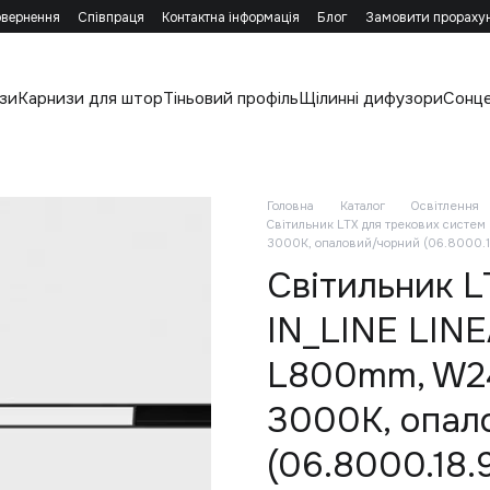
овернення
Співпраця
Контактна інформація
Блог
Замовити прораху
зи
Карнизи для штор
Тіньовий профіль
Щілинні дифузори
Сонц
Головна
Каталог
Освітлення
Світильник LTX для трекових систем
3000К, опаловий/чорний (06.8000.1
Світильник L
IN_LINE LINE
L800mm, W24
3000К, опал
(06.8000.18.