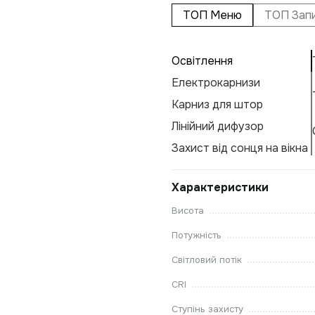
ТОП Меню
ТОП Зап
Освітлення
Електрокарнизи
Карниз для штор
Лінійний дифузор
Захист від сонця на вікна
Характеристики
Висота
Потужність
Світловий потік
CRI
Ступінь захисту