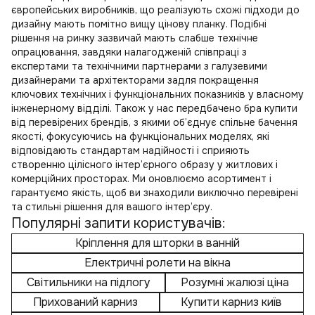
європейських виробників, що реалізують схожі підходи до
дизайну мають помітно вищу цінову планку. Подібні
рішення на ринку зазвичай мають слабше технічне
опрацювання, завдяки налагодженій співпраці з
експертами та технічними партнерами з галузевими
дизайнерами та архітекторами задля покращення
ключових технічних і функціональних показників у власному
інженерному відділі. Також у нас передбачено
бра купити
від перевірених брендів, з якими об’єднує спільне бачення
якості, фокусуючись на функціональних моделях, які
відповідають стандартам надійності і сприяють
створенню цілісного інтер’єрного образу у житлових і
комерційних просторах. Ми оновлюємо асортимент і
гарантуємо якість, щоб ви знаходили виключно перевірені
та стильні рішення для вашого інтер’єру.
Популярні запити користувачів:
Кріплення для шторки в ванній
Електричні ролети на вікна
Світильники на підлогу
Розумні жалюзі ціна
Прихований карниз
Купити карниз київ