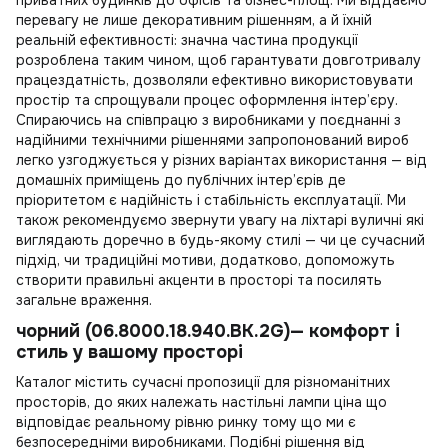
перевагу не лише декоративним рішенням, а й їхній
реальній ефективності: значна частина продукції
розроблена таким чином, щоб гарантувати довготривалу
працездатність, дозволяли ефективно використовувати
простір та спрощували процес оформлення інтер’єру.
Спираючись на співпрацю з виробниками у поєднанні з
надійними технічними рішеннями запропонований вироб
легко узгоджується у різних варіантах використання — від
домашніх приміщень до публічних інтер’єрів де
пріоритетом є надійність і стабільність експлуатації. Ми
також рекомендуємо звернути увагу на
ліхтарі вуличні
які
виглядають доречно в будь-якому стилі — чи це сучасний
підхід, чи традиційні мотиви, додатково, допоможуть
створити правильні акценти в просторі та посилять
загальне враження.
чорний (06.8000.18.940.BK.2G)— комфорт і
стиль у вашому просторі
Каталог містить сучасні пропозиції для різноманітних
просторів, до яких належать
настільні лампи ціна
що
відповідає реальному рівню ринку тому що ми є
безпосередніми виробниками. Подібні рішення від