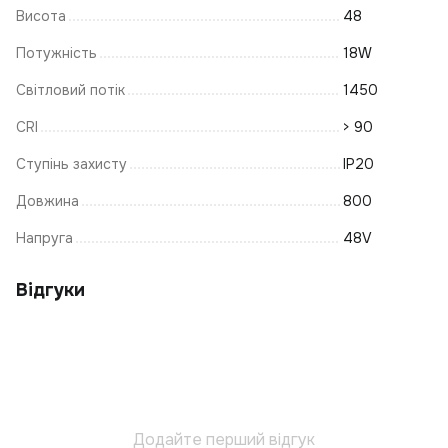
Висота
48
К
В
Потужність
18W
П
Світловий потік
1450
Н
CRI
> 90
Е
Ступінь захисту
IP20
З
Р
Довжина
800
К
Напруга
48V
Лі
Щ
Відгуки
Н
В
С
С
Ла
Додайте перший відгук
Т