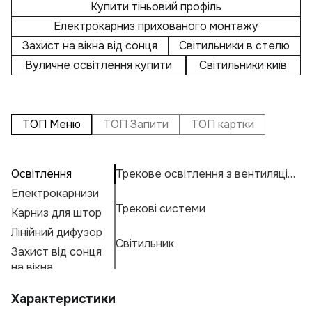
Купити тіньовий профіль
Електрокарниз прихованого монтажу
Захист на вікна від сонця
Світильники в стелю
Вуличне освітлення купити
Світильники київ
ТОП Меню
ТОП Запити
ТОП картки
Освітлення
Трекове освітлення з вентиляцією
П
А
С
Електрокарнизи
Т
Н
К
Трекові системи
Карниз для штор
На
Н
К
Е
Лінійний дифузор
Ву
Ос
М
Г
Світильник
Захист від сонця
Т
А
Ф
на вікна
Т
Св
Характеристики
К
Е