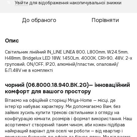
Увійти
для відображення накопичувальної знижки
%
До обраного
Порівняти
Опис
Світильник лінійний IN_LINE LINEA 800, L800mm, W24.5mm,
H48mm, Bridgelux LED 18W, 1450Lm, 4000К, CRI>90, 48V, 2-х
груповий, ON/OFF, IP20, алюміній/пластик, опаловий/
Б.П.48V не в комплекті
чорний (06.8000.18.940.BK.2G)— інноваційний
комфорт для вашого простору
Вітаємо на офіційній сторінці Mriya-Home — місці, де
інтер’єр набуває характеру. Ми допомагаємо Вам, без
зайвих зусиль
купити трекові світильники
з огляду на
конфігурацію кімнати, розмірів і формат використання. Наш
асортимент створений таким чином, аби кожен підібрав
найкращий варіант для оселі чи роботи — від квартир і
приватних будинків до офісів та бізнес-площ. Ми віддаємо