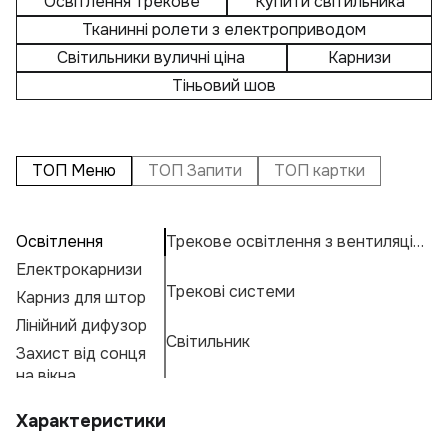
Освітлення трекове
Купити світильника
Тканинні ролети з електроприводом
Світильники вуличні ціна
Карнизи
Тіньовий шов
ТОП Меню
ТОП Запити
ТОП картки
Освітлення
Трекове освітлення з вентиляцією
П
А
А
Електрокарнизи
Т
Н
К
Трекові системи
Карниз для штор
К
Н
К
Е
Лінійний дифузор
С
М
Г
Світильник
Захист від сонця
Ву
А
Ф
на вікна
К
П
Характеристики
Р