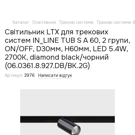
Каталог
Освітлення
Трекові системи
Трекові системи 
Світильник LTX для трекових
систем IN_LINE TUB S A 60, 2 групи,
ON/OFF, D30мм, H60мм, LED 5.4W,
2700K, diamond black/чорний
(06.0361.8.927.DB/BK.2G)
Артикул:
3976
Написати відгук