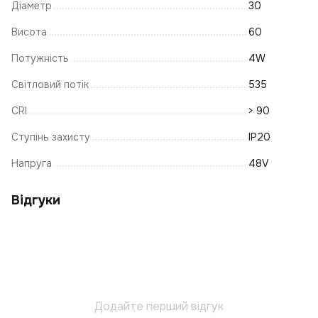
Діаметр
30
Ві
К
Висота
60
І
Потужність
4W
О
Світловий потік
535
К
CRI
> 90
Н
Св
Ступінь захисту
IP20
Кр
Напруга
48V
Т
К
Відгуки
Ці
К
Т
К
А
Б
Додайте перший відгук
Тр