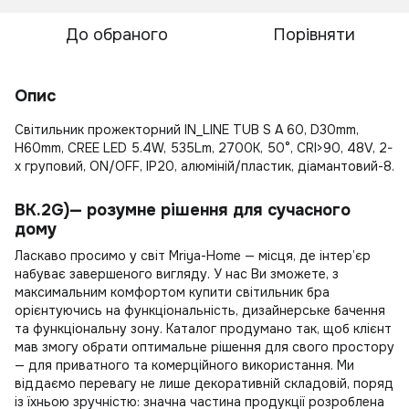
До обраного
Порівняти
Опис
Світильник прожекторний IN_LINE TUB S A 60, D30mm,
H60mm, CREE LED 5.4W, 535Lm, 2700К, 50°, CRI>90, 48V, 2-
х груповий, ON/OFF, IP20, алюміній/пластик, діамантовий-8.
BK.2G)— розумне рішення для сучасного
дому
Ласкаво просимо у світ Mriya-Home — місця, де інтер’єр
набуває завершеного вигляду. У нас Ви зможете, з
максимальним комфортом
купити світильник бра
орієнтуючись на функціональність, дизайнерське бачення
та функціональну зону. Каталог продумано так, щоб клієнт
мав змогу обрати оптимальне рішення для свого простору
— для приватного та комерційного використання. Ми
віддаємо перевагу не лише декоративній складовій, поряд
із їхньою зручністю: значна частина продукції розроблена