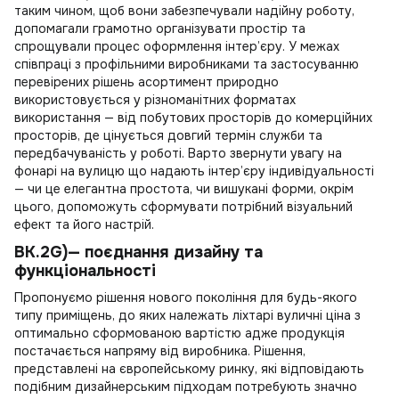
таким чином, щоб вони забезпечували надійну роботу,
допомагали грамотно організувати простір та
спрощували процес оформлення інтер’єру. У межах
співпраці з профільними виробниками та застосуванню
перевірених рішень асортимент природно
використовується у різноманітних форматах
використання — від побутових просторів до комерційних
просторів, де цінується довгий термін служби та
передбачуваність у роботі. Варто звернути увагу на
фонарі на вулицю
що надають інтер’єру індивідуальності
— чи це елегантна простота, чи вишукані форми, окрім
цього, допоможуть сформувати потрібний візуальний
ефект та його настрій.
BK.2G)— поєднання дизайну та
функціональності
Пропонуємо рішення нового покоління для будь-якого
типу приміщень, до яких належать
ліхтарі вуличні ціна
з
оптимально сформованою вартістю адже продукція
постачається напряму від виробника. Рішення,
представлені на європейському ринку, які відповідають
подібним дизайнерським підходам потребують значно