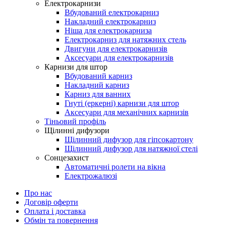
Електрокарнизи
Вбудований електрокарниз
Накладний електрокарниз
Ніша для електрокарниза
Електрокарниз для натяжних стель
Двигуни для електрокарнизів
Аксесуари для електрокарнизів
Карнизи для штор
Вбудований карниз
Накладний карниз
Карниз для ванних
Гнуті (еркерні) карнизи для штор
Аксесуари для механічних карнизів
Тіньовий профіль
Щілинні дифузори
Щілинний дифузор для гіпсокартону
Щілинний дифузор для натяжної стелі
Сонцезахист
Автоматичні ролети на вікна
Електрожалюзі
Про нас
Договір оферти
Оплата і доставка
Обмін та повернення