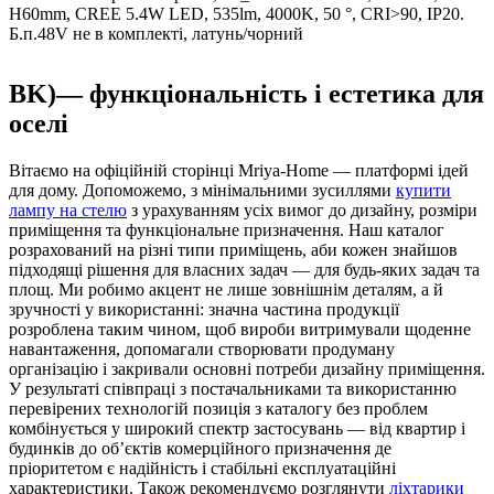
H60mm, CREE 5.4W LED, 535lm, 4000K, 50 °, CRI>90, IP20.
Б.п.48V не в комплекті, латунь/чорний
BK)— функціональність і естетика для
оселі
Вітаємо на офіційній сторінці Mriya-Home — платформі ідей
для дому. Допоможемо, з мінімальними зусиллями
купити
лампу на стелю
з урахуванням усіх вимог до дизайну, розміри
приміщення та функціональне призначення. Наш каталог
розрахований на різні типи приміщень, аби кожен знайшов
підходящі рішення для власних задач — для будь-яких задач та
площ. Ми робимо акцент не лише зовнішнім деталям, а й
зручності у використанні: значна частина продукції
розроблена таким чином, щоб вироби витримували щоденне
навантаження, допомагали створювати продуману
організацію і закривали основні потреби дизайну приміщення.
У результаті співпраці з постачальниками та використанню
перевірених технологій позиція з каталогу без проблем
комбінується у широкий спектр застосувань — від квартир і
будинків до об’єктів комерційного призначення де
пріоритетом є надійність і стабільні експлуатаційні
характеристики. Також рекомендуємо розглянути
ліхтарики