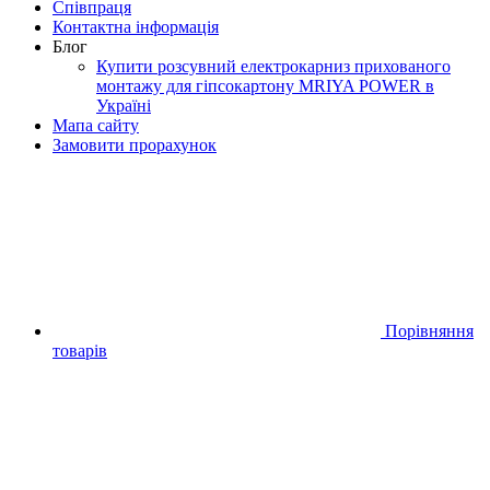
Співпраця
Контактна інформація
Блог
Купити розсувний електрокарниз прихованого
монтажу для гіпсокартону MRIYA POWER в
Україні
Мапа сайту
Замовити прорахунок
Порівняння
товарів