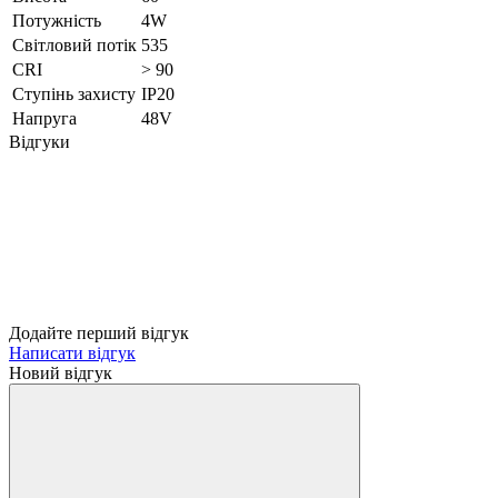
К
Потужність
4W
К
Світловий потік
535
К
CRI
> 90
Ступінь захисту
IP20
С
Напруга
48V
С
Відгуки
К
Ш
Б
К
Додайте перший відгук
Написати відгук
Новий відгук