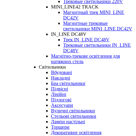
Трековые светильники 220V
MINI_LINE42 TRACK
Магнитный трек MINI_LINE
DC42V
Магнитные трековые
светильники MINI_LINE DC42V
IN_LINE DC48V
Трек IN_LINE DC48V
Трековые светильники IN_LINE
DC48V
Магнітно-трекове освітлення для
натяжних стель
Світильники
Вбудовані
Накладні
Бра світильники
Підвісні
Лінійні
Підлогові
Аксесуари
Вуличні світильники
Стельові світильники
Лампи настільні
Торшери
Декоративне освітлення