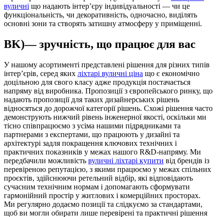
вуличні
що надають інтер’єру індивідуальності — чи це
функціональність, чи декоративність, одночасно, виділять
основні зони та створять затишну атмосферу у приміщенні.
BK)— зручність, що працює для вас
У нашому асортименті представлені рішення для різних типів
інтер’єрів, серед яких
ліхтарі вуличні ціна
що є економічно
доцільною для свого класу адже продукція постачається
напряму від виробника. Пропозиції з європейського ринку, що
надають пропозиції для таких дизайнерських рішень
відносяться до дорожчої категорії рішень. Схожі рішення часто
демонструють нижчий рівень інженерної якості, оскільки ми
тісно співпрацюємо з усіма нашими підрядниками та
партнерами з експертами, що працюють у дизайні та
архітектурі задля покращення ключових технічних і
практичних показників у межах нашого R&D-напряму. Ми
передбачили можливість
вуличні ліхтарі купити
від брендів із
перевіреною репутацією, з якими працюємо у межах спільних
проєктів, здійснюючи ретельний відбір, які відповідають
сучасним технічним нормам і допомагають сформувати
гармонійний простір у житлових і комерційних просторах.
Ми регулярно додаємо позиції та слідкуємо за стандартами,
щоб ви могли обирати лише перевірені та практичні рішення