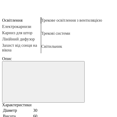
Освітлення
Трекове освітлення з вентиляцією
Е
Щ
А
К
Електрокарнизи
О
Н
К
Карниз для штор
К
Трекові системи
Н
К
Лінійний дифузор
Щ
Е
М
Г
Захист від сонця на
Л
Світильник
вікна
А
Ф
Е
К
Опис
С
С
К
Б
К
К
Л
Характеристики
Л
Діаметр
30
Е
Висота
60