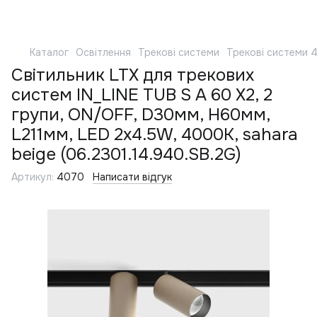
Каталог
Освітлення
Трекові системи
Трекові системи 
Світильник LTX для трекових
систем IN_LINE TUB S A 60 X2, 2
групи, ON/OFF, D30мм, H60мм,
L211мм, LED 2x4.5W, 4000K, sahara
beige (06.2301.14.940.SB.2G)
Артикул:
4070
Написати відгук