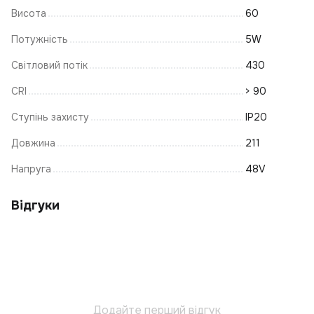
На
Висота
60
Л
Потужність
5W
К
Світловий потік
430
Ел
CRI
> 90
Ро
К
Ступінь захисту
IP20
І
Довжина
211
Ж
Напруга
48V
Т
Лі
Відгуки
С
С
Ку
Б
Т
Додайте перший відгук