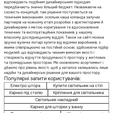
відповідають подібним дизайнерським підходам
передбачають значно більший бюджет. Незважаючи на
схожість концепцій, такі рішення поступаються за
технічним виконанням, оскільки наша команда залучає
партнерів на кожному етапі розробки з архітекторами й
дизайнерами з метою коригування та вдосконалення
технічних та експлуатаційних показників у нашому
власному дослідницькому відділі. Також на сайті можна
зручно
вуличні ліхтарі купити
від відомих виробників, з
якими співпрацюємо на постійній основі, здійснюючи підбір
моделей, що відповідають чинним вимогам якості і
створюють відчуття продуманості простору у житлових
та громадських просторах. Ми оновлюємо асортимент і
дбаємо про рівень якості, щоб у каталозі залишались лише
надійні та дизайнерські рішення для вашого простору.
Популярні запити користувачів:
Електро штора
Купити світильник на стіл
Карниз під стелю
Кріплення для світильника
Світильник накладний
Карниз для шторки у ванну