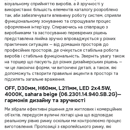
візуальному сприйняттю виробів, а й зручності у
використанні: більшість елементів каталогу розроблено
так, аби забезпечувати впевнену роботу систем, сприяли
функціональному зонуванню та спрощували процес
оформлення інтер’єру. Спираючись на співпрацю з
виробниками та застосуванню перевірених рішень
представлена лінійка зручно впроваджується у різних
практичних ситуаціях — від домашніх просторів до
професійних просторів, де очікується стабільна робота
виробів і стабільна функціональність. Зверніть увагу також
на
торшер
що пасують до різних дизайнерських рішень —
чи це лаконічні форми, чи витончені деталі, а також, які
допоможуть створити правильні акценти в просторі та
підсилять загальне враження.
OFF, D30мм, H60мм, L211мм, LED 2x4.5W,
4000K, sahara beige (06.2301.14.940.SB.2G)—
гармонія дизайну та зручності
Ми зібрали ефективні рішення для житлових і комерційних
об’єктів, передусім
вуличні ліхтарі ціна
що відповідає
реальному рівню ринку оскільки ми контролюємо процес
виготовлення. Пропозиції з європейського ринку, які