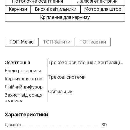
Потолочне освітлення
Жалюзі електричні
Карнизи
Висячі світильники
Мотор для штор
Кріплення для карнизу
ТОП Меню
ТОП Запити
ТОП картки
Освітлення
Трекове освітлення з вентиляцією
П
А
Пі
Електрокарнизи
К
Н
К
Трекові системи
Карниз для штор
Ка
Ос
Н
К
Е
Лінійний дифузор
К
М
Г
Світильник
Захист від сонця
О
А
Ф
на вікна
К
К
Характеристики
Св
Діаметр
30
Ці