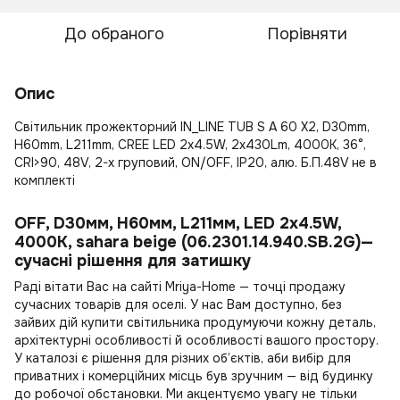
До обраного
Порівняти
Опис
Світильник прожекторний IN_LINE TUB S A 60 X2, D30mm,
H60mm, L211mm, CREE LED 2x4.5W, 2x430Lm, 4000К, 36°,
CRI>90, 48V, 2-х груповий, ON/OFF, IP20, алю. Б.П.48V не в
комплекті
OFF, D30мм, H60мм, L211мм, LED 2x4.5W,
4000K, sahara beige (06.2301.14.940.SB.2G)—
сучасні рішення для затишку
Раді вітати Вас на сайті Mriya-Home — точці продажу
сучасних товарів для оселі. У нас Вам доступно, без
зайвих дій
купити світильника
продумуючи кожну деталь,
архітектурні особливості й особливості вашого простору.
У каталозі є рішення для різних об’єктів, аби вибір для
приватних і комерційних місць був зручним — від будинку
до робочої обстановки. Ми акцентуємо увагу не тільки