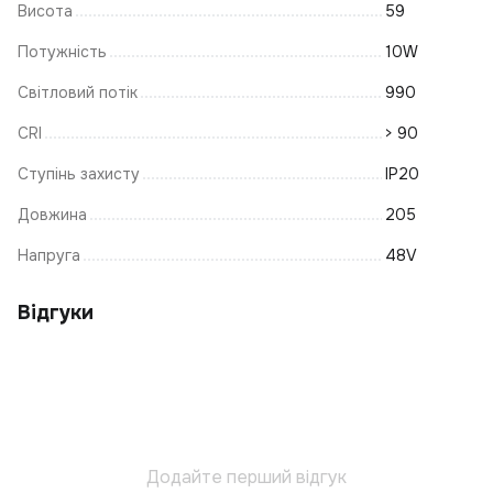
Висота
59
За
С
Потужність
10W
К
Світловий потік
990
К
CRI
> 90
А
Ступінь захисту
IP20
К
Т
Довжина
205
Ву
Напруга
48V
Св
Е
Відгуки
З
Ро
Л
К
Т
Додайте перший відгук
Т