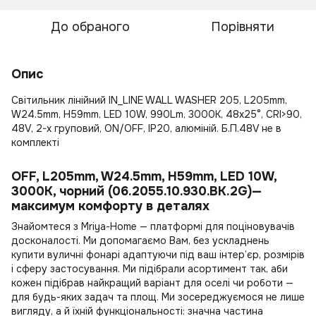
До обраного
Порівняти
Опис
Світильник лінійний IN_LINE WALL WASHER 205, L205mm,
W24.5mm, H59mm, LED 10W, 990Lm, 3000К, 48x25°, CRI>90,
48V, 2-х груповий, ON/OFF, IP20, алюміній. Б.П.48V не в
комплекті
OFF, L205mm, W24.5mm, H59mm, LED 10W,
3000К, чорний (06.2055.10.930.BK.2G)—
максимум комфорту в деталях
Знайомтеся з Mriya-Home — платформі для поціновувачів
досконалості. Ми допомагаємо Вам, без ускладнень
купити вуличні фонарі
адаптуючи під ваш інтер’єр, розмірів
і сферу застосування. Ми підібрали асортимент так, аби
кожен підібрав найкращий варіант для оселі чи роботи —
для будь-яких задач та площ. Ми зосереджуємося не лише
вигляду, а й їхній функціональності: значна частина