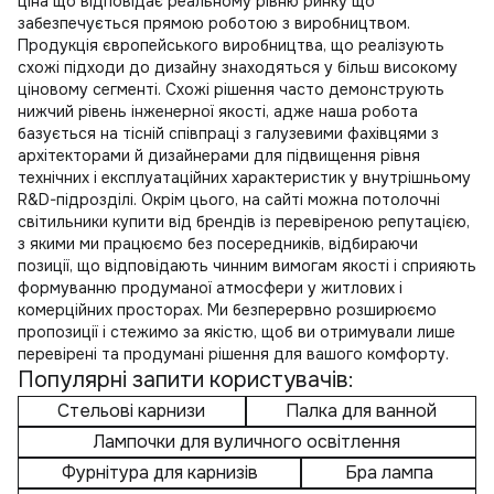
ціна
що відповідає реальному рівню ринку що
забезпечується прямою роботою з виробництвом.
Продукція європейського виробництва, що реалізують
схожі підходи до дизайну знаходяться у більш високому
ціновому сегменті. Схожі рішення часто демонструють
нижчий рівень інженерної якості, адже наша робота
базується на тісній співпраці з галузевими фахівцями з
архітекторами й дизайнерами для підвищення рівня
технічних і експлуатаційних характеристик у внутрішньому
R&D-підрозділі. Окрім цього, на сайті можна
потолочні
світильники купити
від брендів із перевіреною репутацією,
з якими ми працюємо без посередників, відбираючи
позиції, що відповідають чинним вимогам якості і сприяють
формуванню продуманої атмосфери у житлових і
комерційних просторах. Ми безперервно розширюємо
пропозиції і стежимо за якістю, щоб ви отримували лише
перевірені та продумані рішення для вашого комфорту.
Популярні запити користувачів:
Стельові карнизи
Палка для ванной
Лампочки для вуличного освітлення
Фурнітура для карнизів
Бра лампа