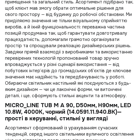
приміщення та загальний стиль. Асортимент підібрано так,
щоб клієнт мав змогу обрати оптимальне рішення для
свого простору — від будинку до робочої обстановки. Ми
приділяємо значення не тільки візуальному сприйняттю
виробів, а й їхній функціональності: переважна частина
позицій продумана так, щоб гарантувати довготривалу
працездатність, допомагали грамотно організувати
простір та спрощували реалізацію дизайнерських рішень.
Завдяки прямій взаємодії з виробниками та використанню
перевірених технологій пропонований товар зручно
впроваджується у різні сценарії використання — від
побутових інтер’єрів до громадських об’єктів де ключове
значення має надійність та передбачуваність у роботі.
Обираючи
світильник настільний
які поєднуються з будь-
яким дизайном — чи це лаконічні форми, чи витончені
деталі, і ще, сформують стильні акценти та атмосферу.
MICRO_LINE TUB M A 90, D50мм, H90мм, LED
10.8W, 4000К, чорний (14.0591.11.940.BK)—
прості в керуванні, стильні у вигляді
Асортимент сформований із урахуванням сучасних
тенденцій, серед іншого
світильники вуличного освітлення