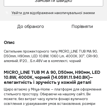
Замовити швидко
Увійти
для відображення накопичувальної знижки
%
До обраного
Порівняти
Опис
Світильник прожекторного типу MICRO_LINE TUB MA 90,
D50mm, H90mm, LED 10.8W, 1060 Lm, 4000К, 30°, CRI>90,
алюміній, IP20, , Б.п.48V не в комплекті, чорний
MICRO_LINE TUB M A 90, D50мм, H90мм, LED
10.8W, 4000К, чорний (14.0591.11.940.BK)—
елегантність і зручність у кожній деталі
Щиро вітаємо у Mriya-Home — платформі для оформлення
стильного простору. Обираючи на нашому сайті, Ви
можете, без витрат часу
купити фонарі вуличного
освітлення
з урахуванням умов встановлення, розміри