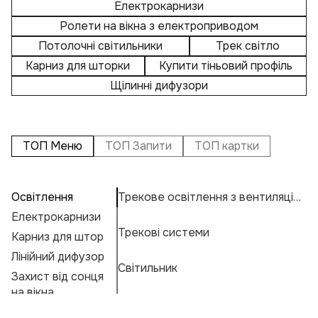
Електрокарнизи
Ролети на вікна з електроприводом
Потолочні світильники
Трек світло
Карниз для шторки
Купити тіньовий профіль
Щілинні дифузори
ТОП Меню
ТОП Запити
ТОП картки
Освітлення
Трекове освітлення з вентиляцією
П
А
С
Електрокарнизи
Н
Н
К
Трекові системи
Карниз для штор
Л
Н
К
Е
Лінійний дифузор
Л
Ос
М
Г
Світильник
Захист від сонця
К
А
Ф
на вікна
К
Лі