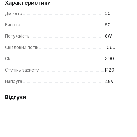
Характеристики
Л
Діаметр
50
С
Ла
Висота
90
С
Потужність
8W
Е
Світловий потік
1060
К
CRI
> 90
Т
К
Ступінь захисту
IP20
На
Напруга
48V
Т
В
Відгуки
На
Т
К
Ла
М