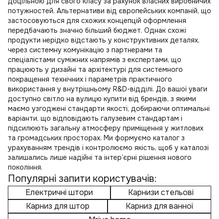
доцільною для свого класу за рахунок власних виробничих
потужностей. Альтернативи від європейських компаній, що
застосовуються для схожих концепцій оформлення
передбачають значно більший бюджет. Однак схожі
продукти нерідко відстають у конструктивних деталях,
через системну комунікацію з партнерами та
спеціалістами суміжних напрямів з експертами, що
працюють у дизайні та архітектурі для системного
покращення технічних і параметрів практичного
використання у внутрішньому R&D-відділі. До вашої уваги
доступно
світло на вулицю купити
від брендів, з якими
маємо узгоджені стандарти якості, добираючи оптимальні
варіанти, що відповідають галузевим стандартам і
підсилюють загальну атмосферу приміщення у житлових
та громадських просторах. Ми формуємо каталог з
урахуванням трендів і контролюємо якість, щоб у каталозі
залишались лише надійні та інтер’єрні рішення нового
покоління.
Популярні запити користувачів:
Електричні штори
Карнизи стельові
Карниз для штор
Карниз для ванної