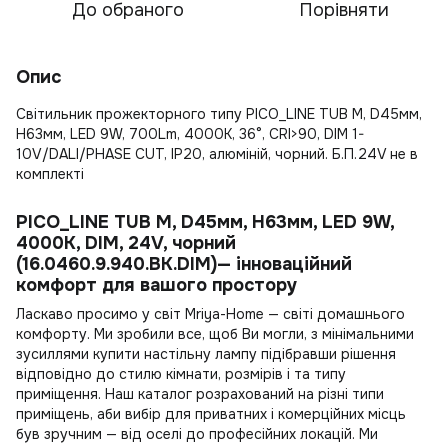
До обраного
Порівняти
Опис
Світильник прожекторного типу PICO_LINE TUB M, D45мм,
H63мм, LED 9W, 700Lm, 4000К, 36°, CRI>90, DIM 1-
10V/DALI/PHASE CUT, IP20, алюміній, чорний. Б.П.24V не в
комплекті
PICO_LINE TUB M, D45мм, H63мм, LED 9W,
4000K, DIM, 24V, чорний
(16.0460.9.940.BK.DIM)— інноваційний
комфорт для вашого простору
Ласкаво просимо у світ Mriya-Home — світі домашнього
комфорту. Ми зробили все, щоб Ви могли, з мінімальними
зусиллями
купити настільну лампу
підібравши рішення
відповідно до стилю кімнати, розмірів і та типу
приміщення. Наш каталог розрахований на різні типи
приміщень, аби вибір для приватних і комерційних місць
був зручним — від оселі до професійних локацій. Ми