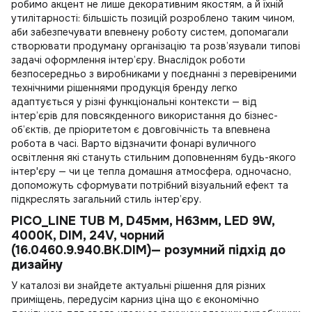
робимо акцент не лише декоративним якостям, а й їхній
утилітарності: більшість позицій розроблено таким чином,
аби забезпечувати впевнену роботу систем, допомагали
створювати продуману організацію та розв’язували типові
задачі оформлення інтер’єру. Внаслідок роботи
безпосередньо з виробниками у поєднанні з перевіреними
технічними рішеннями продукція бренду легко
адаптується у різні функціональні контексти — від
інтер’єрів для повсякденного використання до бізнес-
об’єктів, де пріоритетом є довговічність та впевнена
робота в часі. Варто відзначити
фонарі вуличного
освітлення
які стануть стильним доповненням будь-якого
інтер'єру — чи це тепла домашня атмосфера, одночасно,
допоможуть сформувати потрібний візуальний ефект та
підкреслять загальний стиль інтер’єру.
PICO_LINE TUB M, D45мм, H63мм, LED 9W,
4000K, DIM, 24V, чорний
(16.0460.9.940.BK.DIM)— розумний підхід до
дизайну
У каталозі ви знайдете актуальні рішення для різних
приміщень, передусім
карниз ціна
що є економічно