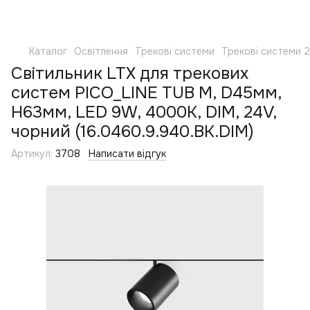
Каталог
Освітлення
Трекові системи
Трекові системи 
Світильник LTX для трекових
систем PICO_LINE TUB M, D45мм,
H63мм, LED 9W, 4000K, DIM, 24V,
чорний (16.0460.9.940.BK.DIM)
Артикул:
3708
Написати відгук