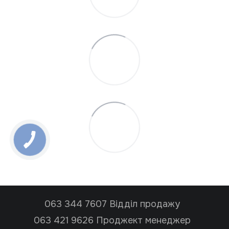
063 344 7607 Відділ продажу
063 421 9626 Проджект менеджер