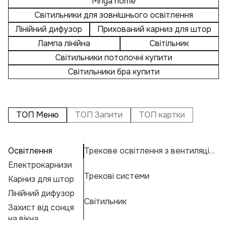
Mriya home
Світильники для зовнішнього освітлення
Лінійний дифузор
Прихований карниз для штор
Лампа лінійна
Світільник
Світильники потолочні купити
Світильники бра купити
ТОП Меню
ТОП Запити
ТОП картки
Освітлення
Трекове освітлення з вентиляцією
П
А
Ву
Електрокарнизи
Св
Н
К
Трекові системи
Карниз для штор
Л
Н
К
Е
Лінійний дифузор
К
М
Г
Світильник
Захист від сонця
Лі
А
Ф
на вікна
Ву