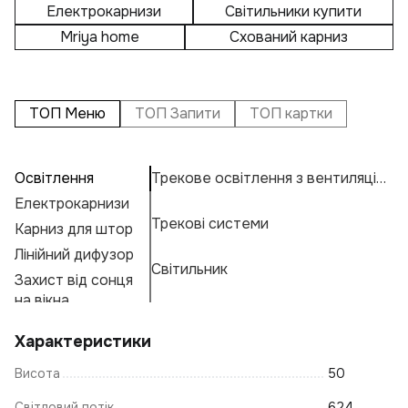
Електрокарнизи
Світильники купити
Mriya home
Схований карниз
ТОП Меню
ТОП Запити
ТОП картки
Освітлення
Трекове освітлення з вентиляцією
П
А
Св
Електрокарнизи
С
Н
К
Трекові системи
Карниз для штор
Ку
Ос
Н
К
Е
Лінійний дифузор
П
М
Г
Світильник
Захист від сонця
К
А
Ф
на вікна
Пі
Н
Характеристики
К
Висота
50
К
С
Світловий потік
624