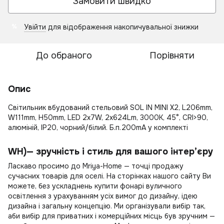
Замовити швидко
Увійти
для відображення накопичувальної знижки
%
До обраного
Порівняти
Опис
Світильник вбудований стельовий SOL IN MINI X2, L206mm,
W111mm, H50mm, LED 2x7W, 2x624Lm, 3000K, 45°, CRI>90,
алюміній, IP20, чорний/білий. Б.п.200mA у комплекті
WH)— зручність і стиль для вашого інтер’єру
Ласкаво просимо до Mriya-Home — точці продажу
сучасних товарів для оселі. На сторінках нашого сайту Ви
можете, без ускладнень
купити фонарі вуличного
освітлення
з урахуванням усіх вимог до дизайну, ідею
дизайна і загальну концепцію. Ми організували вибір так,
аби вибір для приватних і комерційних місць був зручним —