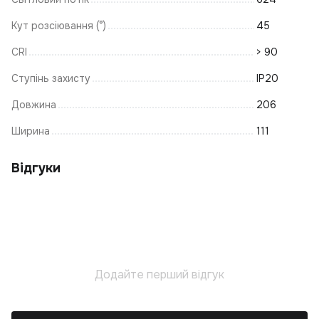
Св
Кут розсіювання (°)
45
К
CRI
> 90
З
Ступінь захисту
IP20
Ж
Н
Довжина
206
М
Ширина
111
С
Т
Відгуки
Е
На
В
К
З
А
Додайте перший відгук
Л