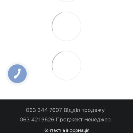
063 344 7607 Відділ продажу
063 421 9626 Проджект менеджер
Контактна інформація