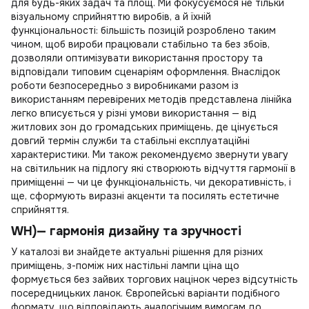
для будь-яких задач та площ. Ми фокусуємося не тільки
візуальному сприйняттю виробів, а й їхній
функціональності: більшість позицій розроблено таким
чином, щоб вироби працювали стабільно та без збоїв,
дозволяли оптимізувати використання простору та
відповідали типовим сценаріям оформлення. Внаслідок
роботи безпосередньо з виробниками разом із
використанням перевірених методів представлена лінійка
легко вписується у різні умови використання — від
житлових зон до громадських приміщень, де цінується
довгий термін служби та стабільні експлуатаційні
характеристики. Ми також рекомендуємо звернути увагу
на
світильник на підлогу
які створюють відчуття гармонії в
приміщенні — чи це функціональність, чи декоративність, і
ще, сформують виразні акценти та посилять естетичне
сприйняття.
WH)— гармонія дизайну та зручності
У каталозі ви знайдете актуальні рішення для різних
приміщень, з-поміж них
настільні лампи ціна
що
формується без зайвих торгових націнок через відсутність
посередницьких ланок. Європейські варіанти подібного
формату, що відповідають аналогічним вимогам до