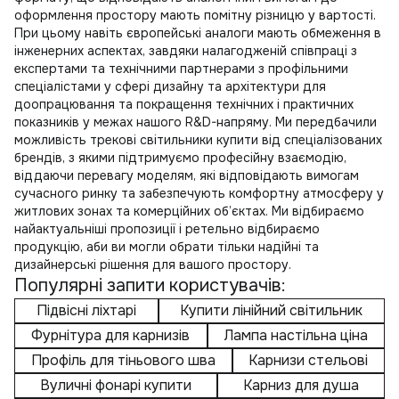
оформлення простору мають помітну різницю у вартості.
При цьому навіть європейські аналоги мають обмеження в
інженерних аспектах, завдяки налагодженій співпраці з
експертами та технічними партнерами з профільними
спеціалістами у сфері дизайну та архітектури для
доопрацювання та покращення технічних і практичних
показників у межах нашого R&D-напряму. Ми передбачили
можливість
трекові світильники купити
від спеціалізованих
брендів, з якими підтримуємо професійну взаємодію,
віддаючи перевагу моделям, які відповідають вимогам
сучасного ринку та забезпечують комфортну атмосферу у
житлових зонах та комерційних об’єктах. Ми відбираємо
найактуальніші пропозиції і ретельно відбираємо
продукцію, аби ви могли обрати тільки надійні та
дизайнерські рішення для вашого простору.
Популярні запити користувачів:
Підвісні ліхтарі
Купити лінійний світильник
Фурнітура для карнизів
Лампа настільна ціна
Профіль для тіньового шва
Карнизи стельові
Вуличні фонарі купити
Карниз для душа