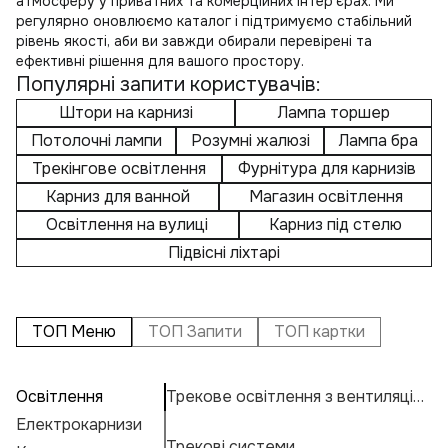
атмосферу у приватних та комерційних інтер’єрах. Ми
регулярно оновлюємо каталог і підтримуємо стабільний
рівень якості, аби ви завжди обирали перевірені та
ефективні рішення для вашого простору.
Популярні запити користувачів:
Штори на карнизі
Лампа торшер
Потолочні лампи
Розумні жалюзі
Лампа бра
Трекінгове освітлення
Фурнітура для карнизів
Карниз для ванной
Магазин освітлення
Освітлення на вулиці
Карниз під стелю
Підвісні ліхтарі
ТОП Меню
ТОП Запити
ТОП картки
Освітлення
Трекове освітлення з вентиляцією
П
А
Т
Електрокарнизи
Ро
Н
К
Трекові системи