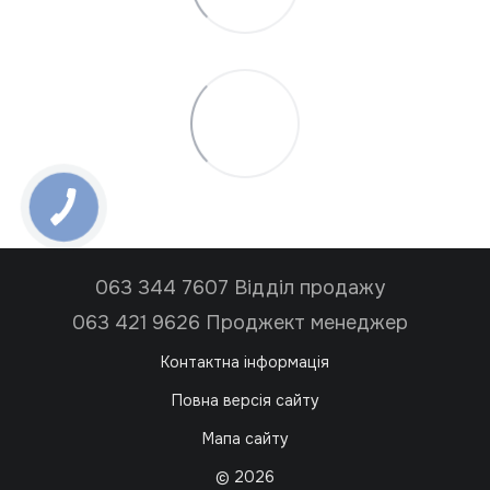
063 344 7607 Відділ продажу
063 421 9626 Проджект менеджер
Контактна інформація
Повна версія сайту
Мапа сайту
© 2026