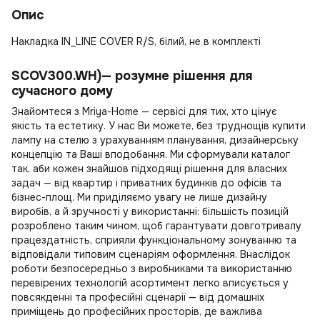
Опис
Накладка IN_LINE COVER R/S, білий, не в комплекті
SCOV300.WH)— розумне рішення для
сучасного дому
Знайомтеся з Mriya-Home — сервісі для тих, хто цінує
якість та естетику. У нас Ви можете, без труднощів
купити
лампу на стелю
з урахуванням планування, дизайнерську
концепцію та Ваші вподобання. Ми сформували каталог
так, аби кожен знайшов підходящі рішення для власних
задач — від квартир і приватних будинків до офісів та
бізнес-площ. Ми приділяємо увагу не лише дизайну
виробів, а й зручності у використанні: більшість позицій
розроблено таким чином, щоб гарантувати довготривалу
працездатність, сприяли функціональному зонуванню та
відповідали типовим сценаріям оформлення. Внаслідок
роботи безпосередньо з виробниками та використанню
перевірених технологій асортимент легко вписується у
повсякденні та професійні сценарії — від домашніх
приміщень до професійних просторів, де важлива