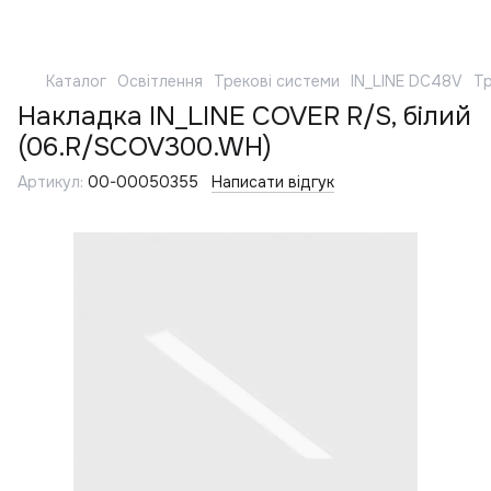
Каталог
Освітлення
Трекові системи
IN_LINE DC48V
Тр
Накладка IN_LINE COVER R/S, білий
(06.R/SCOV300.WH)
Артикул:
00-00050355
Написати відгук