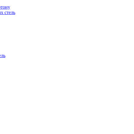
ртону
их стель
ель