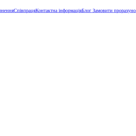
рнення
Співпраця
Контактна інформація
Блог
Замовити прорахуно