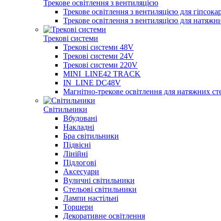
Трекове освітлення з вентиляцією
Трекове освітлення з вентиляцією для гіпсока
Трекове освітлення з вентиляцією для натяжн
Трекові системи
Трекові системи 48V
Трекові системи 24V
Трекові системи 220V
MINI_LINE42 TRACK
IN_LINE DC48V
Магнітно-трекове освітлення для натяжних ст
Світильники
Вбудовані
Накладні
Бра світильники
Підвісні
Лінійні
Підлогові
Аксесуари
Вуличні світильники
Стельові світильники
Лампи настільні
Торшери
Декоративне освітлення