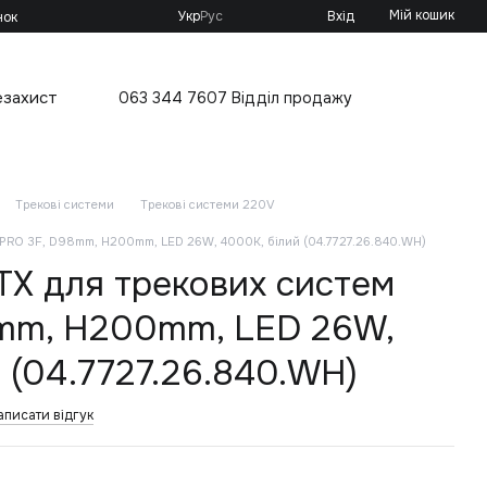
Мій кошик
Укр
Рус
Вхід
нок
езахист
063 344 7607 Відділ продажу
Трекові системи
Трекові системи 220V
м PRO 3F, D98mm, H200mm, LED 26W, 4000К, білий (04.7727.26.840.WH)
TX для трекових систем
mm, H200mm, LED 26W,
 (04.7727.26.840.WH)
аписати відгук