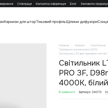
овернення
Співпраця
Контактна інформація
Блог
Замовити прораху
зи
Карнизи для штор
Тіньовий профіль
Щілинні дифузори
Сонц
Головна
Каталог
Освітлення
Трековые светильники 220V
Світильник LTX для трекових систе
Світильник L
PRO 3F, D98
4000К, білий
В наявності
Артикул: 34073
Н