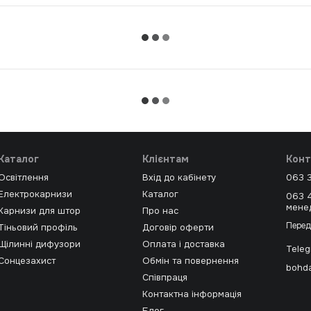
Каталог
Клієнтам
Конт
Освітлення
Вхід до кабінету
063 
Електрокарнизи
Каталог
063 
мене
Карнизи для штор
Про нас
Перед
Тіньовий профіль
Договір оферти
Щілинні дифузори
Оплата і доставка
Tele
Сонцезахист
Обмін та повернення
bohda
Співпраця
Контактна інформація
Блог