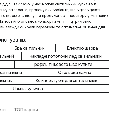
ідділі. Так само, у нас можна
світильники купити
від
ільну співпрацю, пропонуючи варіанти, що відповідають
ям і створюють відчуття продуманості простору у житлових
Ми постійно оновлюємо асортимент і підтримуємо
и ви завжди обирали перевірені та оптимальні рішення для
истувачів:
Бра світильник
Електро штора
тільний
Накладні потолочні лед світильники
Профіль тіньового шва купити
зі на вікна
Стельова лампа
ильник
Комплектуючі для світильників
Лампа вулична
ити
ТОП картки