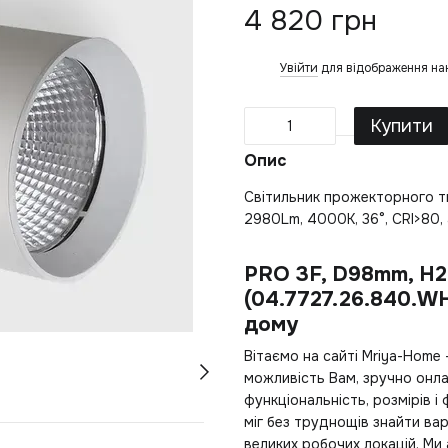
4 820 грн
Увійти
для відображення на
%
Купити
Опис
Світильник прожекторного т
2980Lm, 4000К, 36°, CRI>80, а
PRO 3F, D98mm, H2
(04.7727.26.840.W
дому
Вітаємо на сайті Mriya-Home
можливість Вам, зручно онл
функціональність, розмірів і
міг без труднощів знайти вар
великих робочих локацій. Ми