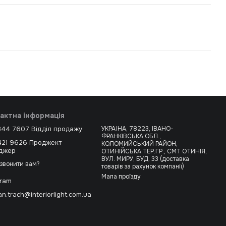
актна інформація
344 7607 Відділ продажу
УКРАЇНА, 78223, ІВАНО-
ФРАНКІВСЬКА ОБЛ.,
421 9626 Проджект
КОЛОМИЙСЬКИЙ РАЙОН,
джер
ОТИНІЙСЬКА ТЕР.ГР., СМТ ОТИНІЯ,
ВУЛ. МИРУ, БУД. 33 (доставка
звонити вам?
товарів за рахунок компанії)
Мапа проїзду
gram
n.trach@interiorlight.com.ua