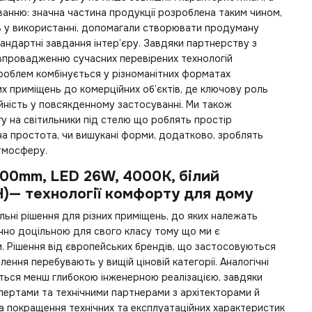
анню: значна частина продукції розроблена таким чином,
ть у використанні, допомагали створювати продуману
тандартні завдання інтер’єру. Завдяки партнерству з
впровадженню сучасних перевірених технологій
роблем комбінується у різноманітних форматах
х приміщень до комерційних об’єктів, де ключову роль
дійність у повсякденному застосуванні. Ми також
гу на
світильники під стелю
що роблять простір
на простота, чи вишукані форми, додатково, зроблять
тмосферу.
00mm, LED 26W, 4000К, білий
H)— технології комфорту для дому
льні рішення для різних приміщень, до яких належать
чно доцільною для свого класу тому що ми є
. Рішення від європейських брендів, що застосовуються
ння перебувають у вищій ціновій категорії. Аналогічні
ються менш глибокою інженерною реалізацією, завдяки
спертами та технічними партнерами з архітекторами й
а покращення технічних та експлуатаційних характеристик