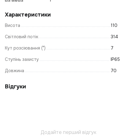
на вікна
Пі
Т
Характеристики
Ві
Висота
110
К
С
Світловий потік
314
Пі
Кут розсіювання (°)
7
Н
Ступінь захисту
IP65
С
Довжина
70
Ву
С
Відгуки
С
Р
За
С
К
Ку
Додайте перший відгук