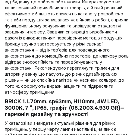
від будинку до робочої обстановки. Ми враховуємо не
лише зовнішній привабливості товарів, а й їхній реальній
ефективності: більшість елементів каталогу розроблено
так, аби продукція залишалася надійною в роботі, сприяли
функціональному зонуванню та вирішували стандартні
завдання інтер’єру. Завдяки співпраці з виробниками
разом із використанням перевірених методів продукція
бренду зручно застосовується у різні сценарії
використання — від інтер’єрів для повсякденного
використання до комерційних просторів, де ключову роль
відіграє зносостійкість та передбачуваність у
використанні. Рекомендуємо переглянути
тримач для
шторки у ванну
що пасують до різних дизайнерських
рішень — чи це спокійна палітра, чи насичені кольори, до
того ж, сформують виразні акценти та підкреслити
атмосферу приміщення.
BRICK 1. L70mm, sp63mm, H110mm, 4W LED,
3000K, 7 °, IP65, графіт (08.2003.4.930.GR)—
гармонія дизайну та зручності
У каталозі ви знайдете актуальні рішення для різних
приміщень, у першу чергу
лампи настільні ціна
яких є