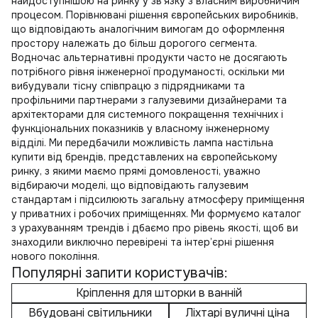
найдоступнішою на ринку у зв’язку з власним виробничим
процесом. Порівнювані рішення європейських виробників,
що відповідають аналогічним вимогам до оформлення
простору належать до більш дорогого сегмента.
Водночас альтернативні продукти часто не досягають
потрібного рівня інженерної продуманості, оскільки ми
вибудували тісну співпрацю з підрядниками та
профільними партнерами з галузевими дизайнерами та
архітекторами для системного покращення технічних і
функціональних показників у власному інженерному
відділі. Ми передбачили можливість
лампа настільна
купити
від брендів, представлених на європейському
ринку, з якими маємо прямі домовленості, уважно
відбираючи моделі, що відповідають галузевим
стандартам і підсилюють загальну атмосферу приміщення
у приватних і робочих приміщеннях. Ми формуємо каталог
з урахуванням трендів і дбаємо про рівень якості, щоб ви
знаходили виключно перевірені та інтер’єрні рішення
нового покоління.
Популярні запити користувачів:
Кріплення для шторки в ванній
Вбудовані світильники
Ліхтарі вуличні ціна