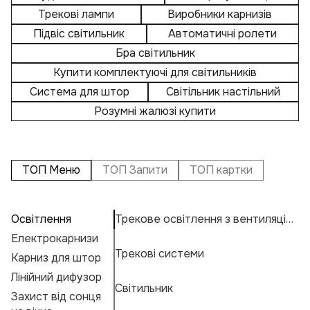
Трекові лампи
Виробники карнизів
Підвіс світильник
Автоматичні ролети
Бра світильник
Купити комплектуючі для світильників
Система для штор
Світільник настільний
Розумні жалюзі купити
ТОП Меню
ТОП Запити
ТОП картки
Освітлення
Трекове освітлення з вентиляцією
П
А
Т
Електрокарнизи
Р
Н
К
Трекові системи
Карниз для штор
В
Н
К
Е
Лінійний дифузор
Ву
М
Г
Світильник
Захист від сонця
Л
Ос
А
Ф