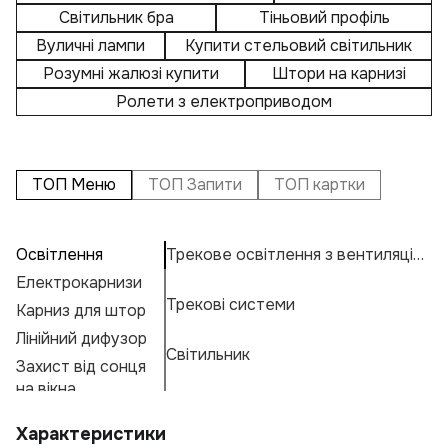
Світильник бра
Тіньовий профіль
Вуличні лампи
Купити стельовий світильник
Розумні жалюзі купити
Штори на карнизі
Ролети з електроприводом
ТОП Меню
ТОП Запити
ТОП картки
Освітлення
Трекове освітлення з вентиляцією
П
А
С
Електрокарнизи
Ла
Н
К
Трекові системи
Карниз для штор
Пі
Н
К
Е
Лінійний дифузор
С
Ос
М
Г
Світильник
Захист від сонця
Д
А
Ф
на вікна
С
Л
Характеристики