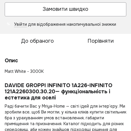
Замовити швидко
Увійти
для відображення накопичувальної знижки
%
До обраного
Порівняти
Опис
Matt White - 3000K
DAVIDE GROPPI INFINITO 1A226-INFINITO
121A2260300.30.20— функціональність і
естетика для оселі
Раді бачити Вас у Mriya-Home — світі ідей для інтер’єру. Ми
зробили все, щоб Ви могли, у кілька кліків
купити світильник
бра
з урахуванням умов встановлення, габарити
приміщення та призначення. Каталог підходить для різних
середовищ, аби кожен знайшов підходящі рішення для