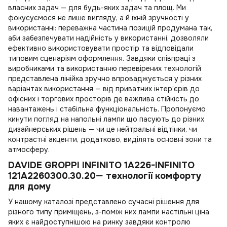
власних задач — для будь-яких задач та площ. Ми
фокусуємося не лише вигляду, а й їхній зручності у
використанні: переважна частина позицій продумана так,
аби забезпечувати надійність у використанні, дозволяли
ефективно використовувати простір та відповідали
типовим сценаріям оформлення. Завдяки співпраці з
виробниками та використанню перевірених технологій
представлена лінійка зручно впроваджується у різних
варіантах використання — від приватних інтер’єрів до
офісних і торгових просторів де важлива стійкість до
навантажень і стабільна функціональність. Пропонуємо
кинути погляд на
напольні лампи
що пасують до різних
дизайнерських рішень — чи це нейтральні відтінки, чи
контрастні акценти, додатково, виділять основні зони та
атмосферу.
DAVIDE GROPPI INFINITO 1A226-INFINITO
121A2260300.30.20— технології комфорту
для дому
У нашому каталозі представлено сучасні рішення для
різного типу приміщень, з-поміж них
лампи настільні ціна
яких є найдоступнішою на ринку завдяки контролю