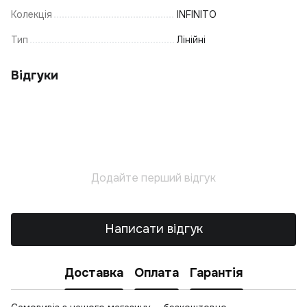
С
Колекція
INFINITO
Ел
Л
Тип
Лінійні
Св
Відгуки
К
Н
На
Т
К
К
Додайте перший відгук
К
С
Написати відгук
П
К
С
Б
Доставка
Оплата
Гарантія
К