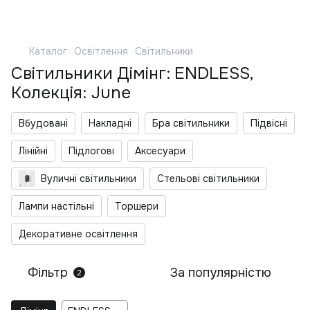
Каталог
Освітлення
Світильники
Світильники Дімінг: ENDLESS,
Колекція: June
Вбудовані
Накладні
Бра світильники
Підвісні
Лінійні
Підлогові
Аксесуари
Вуличні світильники
Стельові світильники
Лампи настільні
Торшери
Декоративне освітлення
Фільтр
За популярністю
2