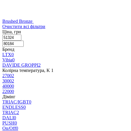
Brushed Bronze
Очистити всі фільтри
Ціна, грн
Бренд
LTX
0
Vibia
0
DAVIDE GROPPI
2
Колірна температура, K
‍
1
2700
2
3000
2
4000
0
2200
0
Дімінг
TRIAC/IGBT
0
ENDLESS
0
TRIAC
2
DALI
0
PUSH
0
On/Off
0