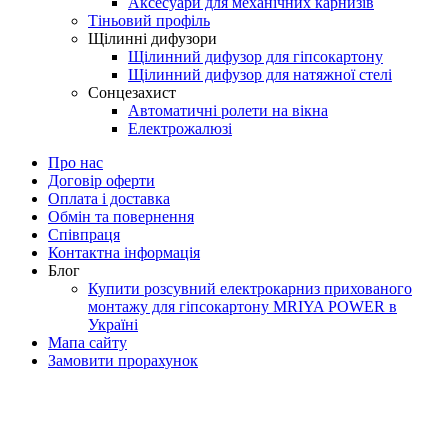
Аксесуари для механічних карнизів
Тіньовий профіль
Щілинні дифузори
Щілинний дифузор для гіпсокартону
Щілинний дифузор для натяжної стелі
Сонцезахист
Автоматичні ролети на вікна
Електрожалюзі
Про нас
Договір оферти
Оплата і доставка
Обмін та повернення
Співпраця
Контактна інформація
Блог
Купити розсувний електрокарниз прихованого
монтажу для гіпсокартону MRIYA POWER в
Україні
Мапа сайту
Замовити прорахунок