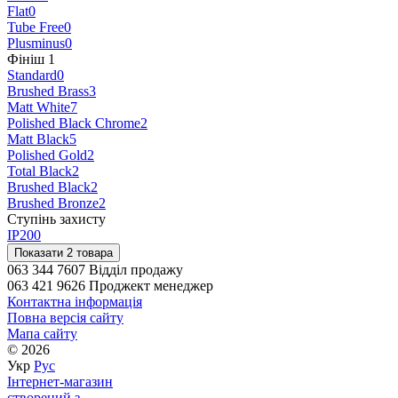
Flat
0
Tube Free
0
Plusminus
0
Фініш
‍
1
Standard
0
Brushed Brass
3
Matt White
7
Polished Black Chrome
2
Matt Black
5
Polished Gold
2
Total Black
2
Brushed Black
2
Brushed Bronze
2
Ступінь захисту
IP20
0
Показати 2 товара
063 344 7607 Відділ продажу
063 421 9626 Проджект менеджер
Контактна інформація
Повна версія сайту
Мапа сайту
© 2026
Укр
Рус
Інтернет-магазин
створений з