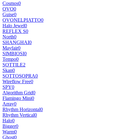
Cosmos
0
OVO
0
Guise
0
OVONELPIATTO
0
Halo Jewel
0
REFLEX S
0
North
0
SHANGHAI
0
Mayfair
0
SIMBIOSI
0
Tempo
0
SOTTILE
2
Skan
0
SOTTOSOPRA
0
Wireflow Free
0
SPY
0
Algorithm Grid
0
Flamingo Mini
0
Array
0
Rhythm Horizontal
0
Rhythm Vertical
0
Halo
0
Bigger
0
Warm
0
Ghost
0