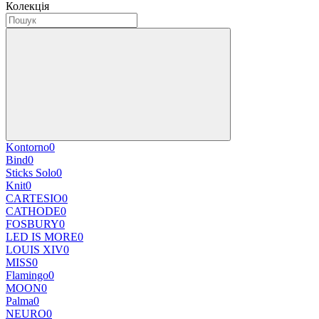
Колекція
Kontorno
0
Bind
0
Sticks Solo
0
Knit
0
CARTESIO
0
CATHODE
0
FOSBURY
0
LED IS MORE
0
LOUIS XIV
0
MISS
0
Flamingo
0
MOON
0
Palma
0
NEURO
0