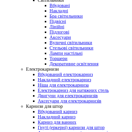
Світильники
Вбудовані
Накладні
Бра світильники
Підвісні
Лінійні
Підлогові
Аксесуари
Вуличні світильники
Стельові світильники
Лампи настільні
Торшери
Декоративне освітлення
Електрокарнизи
Вбудований електрокарниз
Накладний електрокарниз
Ніша для електрокарниза
Електрокарниз для натяжних стель
Двигуни для електрокарнизів
Аксесуари для електрокарнизів
Карнизи для штор
Вбудований карниз
Накладний карниз
Карниз для ванних
Гнуті (еркерні) карнизи для штор