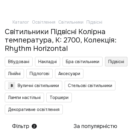
Каталог
Освітлення
Світильники
Підвісні
Світильники Підвісні Колірна
температура, K: 2700, Колекція:
Rhythm Horizontal
Вбудовані
Накладні
Бра світильники
Підвісні
Лінійні
Підлогові
Аксесуари
Вуличні світильники
Стельові світильники
Лампи настільні
Торшери
Декоративне освітлення
Фільтр
За популярністю
2