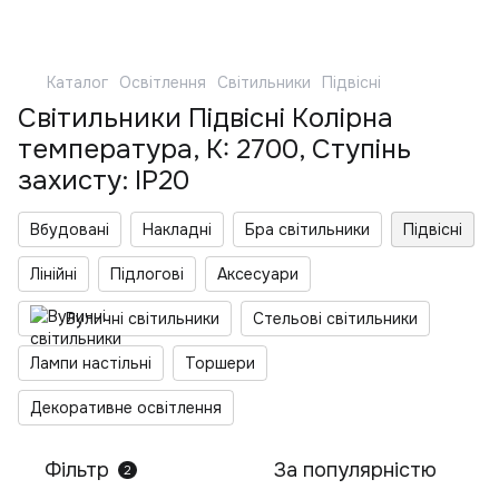
Каталог
Освітлення
Світильники
Підвісні
Світильники Підвісні Колірна
температура, K: 2700, Ступінь
захисту: IP20
Вбудовані
Накладні
Бра світильники
Підвісні
Лінійні
Підлогові
Аксесуари
Вуличні світильники
Стельові світильники
Лампи настільні
Торшери
Декоративне освітлення
Фільтр
За популярністю
2