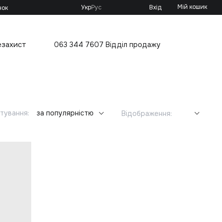
Мій кошик
Укр
Рус
Вхід
нок
езахист
063 344 7607 Відділ продажу
тування:
за популярністю
Відображення: