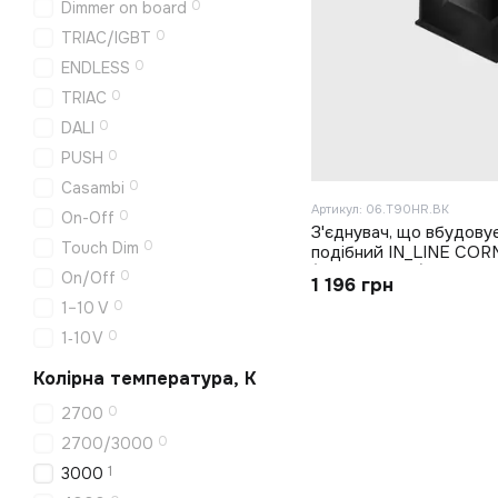
0
Dimmer on board
0
TRIAC/IGBT
0
ENDLESS
0
TRIAC
0
DALI
0
PUSH
0
Casambi
Артикул: 06.T90HR.BK
0
On-Off
З'єднувач, що вбудову
0
Touch Dim
подібний IN_LINE COR
(06.T90HR.BK)
0
On/Off
1 196 грн
0
1–10 V
0
1‑10 V
Колірна температура, K
0
2700
0
2700/3000
1
3000