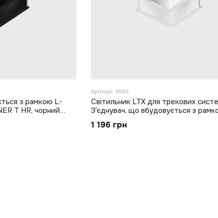
Артикул: 3585
ється з рамкою L-
Світильник LTX для трекових сист
NER T HR, чорний
З'єднувач, що вбудовується з рамк
подібний IN_LINE CORNER T HR, біл
1 196 грн
(06.T90HR.WH)