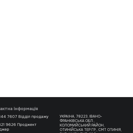
актна інформація
344 7607 Відділ продажу
УКРАЇНА, 78223, ІВАНО-
ФРАНКІВСЬКА ОБЛ.,
421 9626 Проджект
КОЛОМИЙСЬКИЙ РАЙОН,
джер
ОТИНІЙСЬКА ТЕР.ГР., СМТ ОТИНІЯ,