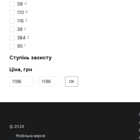
4
58
8
110
2
116
2
39
2
384
1
95
Ступінь захисту
Ціна, грн
Від Ціна, грн
До Ціна, грн
ОК
© 2026
Мобільна версія