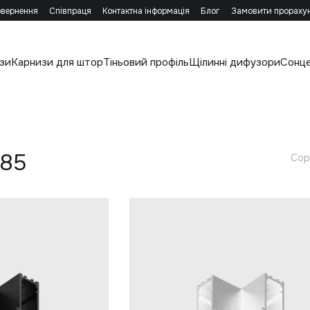
овернення
Співпраця
Контактна інформація
Блог
Замовити прораху
зи
Карнизи для штор
Тіньовий профіль
Щілинні дифузори
Сонц
 85
Сор