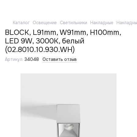
Каталог
Освещение
Светильники
Накладные
Накладны
BLOCK, L91mm, W91mm, H100mm,
LED 9W, 3000К, белый
(02.8010.10.930.WH)
Артикул:
34048
Оставить отзыв