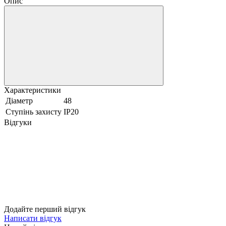
Опис
Н
К
П
К
П
M
В
Р
Характеристики
К
Діаметр
48
Е
Ступінь захисту
IP20
С
Відгуки
С
К
Т
Т
Л
М
Б
Додайте перший відгук
Написати відгук