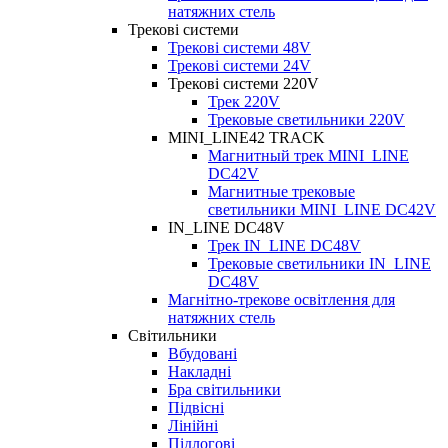
натяжних стель
Трекові системи
Трекові системи 48V
Трекові системи 24V
Трекові системи 220V
Трек 220V
Трековые светильники 220V
MINI_LINE42 TRACK
Магнитный трек MINI_LINE
DC42V
Магнитные трековые
светильники MINI_LINE DC42V
IN_LINE DC48V
Трек IN_LINE DC48V
Трековые светильники IN_LINE
DC48V
Магнітно-трекове освітлення для
натяжних стель
Світильники
Вбудовані
Накладні
Бра світильники
Підвісні
Лінійні
Підлогові