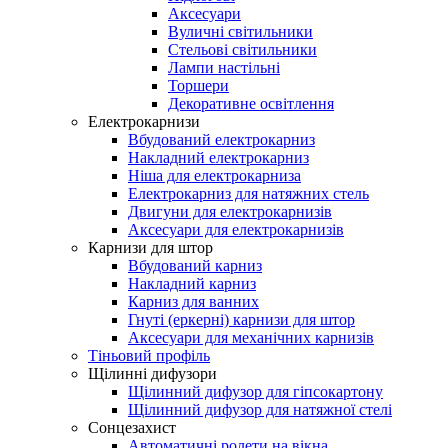
Аксесуари
Вуличні світильники
Стельові світильники
Лампи настільні
Торшери
Декоративне освітлення
Електрокарнизи
Вбудований електрокарниз
Накладний електрокарниз
Ніша для електрокарниза
Електрокарниз для натяжних стель
Двигуни для електрокарнизів
Аксесуари для електрокарнизів
Карнизи для штор
Вбудований карниз
Накладний карниз
Карниз для ванних
Гнуті (еркерні) карнизи для штор
Аксесуари для механічних карнизів
Тіньовий профіль
Щілинні дифузори
Щілинний дифузор для гіпсокартону
Щілинний дифузор для натяжної стелі
Сонцезахист
Автоматичні ролети на вікна