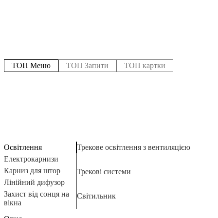
ТОП Меню
ТОП Запити
ТОП картки
Освітлення
Трекове освітлення з вентиляцією
Е
Щ
А
З
Електрокарнизи
К
Н
К
Карниз для штор
К
Трекові системи
Н
К
Лінійний дифузор
С
Щ
Е
М
Г
Захист від сонця на
К
Світильник
вікна
А
Ф
С
А