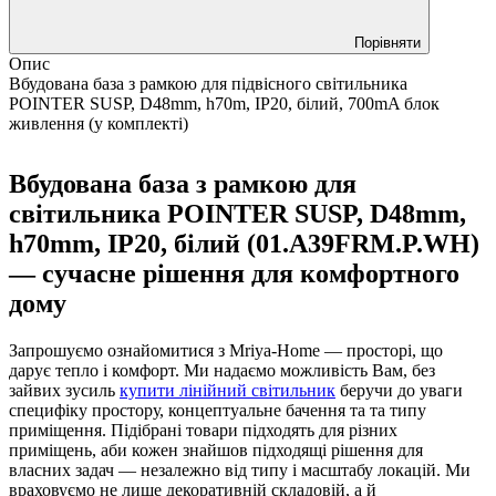
Порівняти
Опис
Вбудована база з рамкою для підвісного світильника
POINTER SUSP, D48mm, h70m, IP20, білий, 700mA блок
живлення (у комплекті)
Вбудована база з рамкою для
світильника POINTER SUSP, D48mm,
h70mm, IP20, білий (01.A39FRM.P.WH)
— сучасне рішення для комфортного
дому
Запрошуємо ознайомитися з Mriya-Home — просторі, що
дарує тепло і комфорт. Ми надаємо можливість Вам, без
зайвих зусиль
купити лінійний світильник
беручи до уваги
специфіку простору, концептуальне бачення та та типу
приміщення. Підібрані товари підходять для різних
приміщень, аби кожен знайшов підходящі рішення для
власних задач — незалежно від типу і масштабу локацій. Ми
враховуємо не лише декоративній складовій, а й