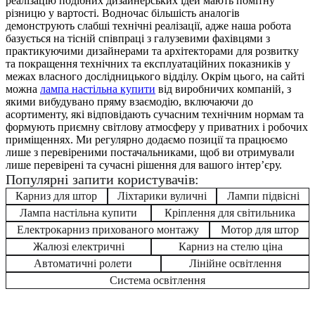
реалізацію подібних дизайнерських ідей мають помітну
різницю у вартості. Водночас більшість аналогів
демонструють слабші технічні реалізації, адже наша робота
базується на тісній співпраці з галузевими фахівцями з
практикуючими дизайнерами та архітекторами для розвитку
та покращення технічних та експлуатаційних показників у
межах власного дослідницького відділу. Окрім цього, на сайті
можна
лампа настільна купити
від виробничих компаній, з
якими вибудувано пряму взаємодію, включаючи до
асортименту, які відповідають сучасним технічним нормам та
формують приємну світлову атмосферу у приватних і робочих
приміщеннях. Ми регулярно додаємо позиції та працюємо
лише з перевіреними постачальниками, щоб ви отримували
лише перевірені та сучасні рішення для вашого інтер’єру.
Популярні запити користувачів:
Карниз для штор
Ліхтарики вуличні
Лампи підвісні
Лампа настільна купити
Кріплення для світильника
Електрокарниз прихованого монтажу
Мотор для штор
Жалюзі електричні
Карниз на стелю ціна
Автоматичні ролети
Лінійне освітлення
Система освітлення