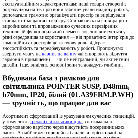
експлуатаційним характеристикам: наші товари створені з
розрахунком на те, щоб вони забезпечували надійну роботу,
допомагали грамотно організувати простір та вирішували
стандартні завдання інтер’єру. Спираючись на співпрацю з
виробниками та впровадженню сучасних перевірених
технологій функціональний елемент логічно вписується у
різні середовища використання — від приватних інтер’єрів до
комерційних просторів де ключову роль відіграє
зносостійкість та передбачуваність у роботі. Пропонуємо
звернути увагу на
карниз на ванну
які створюють відчуття
гармонії в приміщенні — чи це нейтральний, чи акцентний
дизайн, і ще, виділять основні зони та додадуть глибини.
Вбудована база з рамкою для
світильника POINTER SUSP, D48mm,
h70mm, IP20, білий (01.A39FRM.P.WH)
— зручність, що працює для вас
Асортимент сформований із урахуванням сучасних тенденцій,
у тому числі
трекові світильники ціна
з оптимально
сформованою вартістю через відсутність посередницьких
ланок. А найближчі європейські аналоги, орієнтовані на