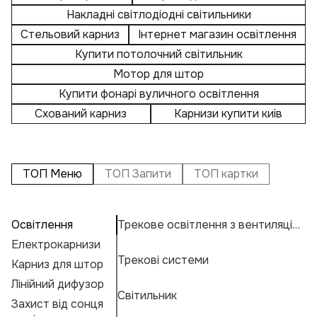
Накладні світлодіодні світильники
Стельовий карниз
Інтернет магазин освітлення
Купити потолочний світильник
Мотор для штор
Купити фонарі вуличного освітлення
Схований карниз
Карнизи купити київ
ТОП Меню
ТОП Запити
ТОП картки
Освітлення
Трекове освітлення з вентиляцією
П
А
Ву
Електрокарнизи
К
Н
К
Трекові системи
Карниз для штор
Л
Н
К
Е
Лінійний дифузор
Ву
М
Г
Світильник
Захист від сонця
Е
А
Ф