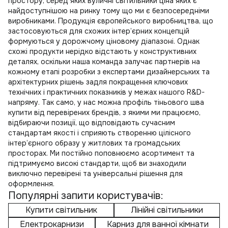
простору, серед яких
вуличні світильники ціна
яких є
найдоступнішою на ринку тому що ми є безпосередніми
виробниками. Продукція європейського виробництва, що
застосовуються для схожих інтер’єрних концепцій
формуються у дорожчому ціновому діапазоні. Однак
схожі продукти нерідко відстають у конструктивних
деталях, оскільки наша команда залучає партнерів на
кожному етапі розробки з експертами дизайнерських та
архітектурних рішень задля покращення ключових
технічних і практичних показників у межах нашого R&D-
напряму. Так само, у нас можна
профіль тіньового шва
купити
від перевірених брендів, з якими ми працюємо,
відбираючи позиції, що відповідають сучасним
стандартам якості і сприяють створенню цілісного
інтер’єрного образу у житлових та громадських
просторах. Ми постійно поповнюємо асортимент та
підтримуємо високі стандарти, щоб ви знаходили
виключно перевірені та універсальні рішення для
оформлення.
Популярні запити користувачів:
Купити світильник
Лінійні світильники
Електрокарнизи
Карниз для ванної кімнати