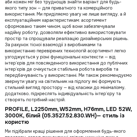
аби кожен міг без труднощів знайти варіант для будь-
якого типу зон — для приватного та комерційного
використання. Ми приділяємо увагу не лише вигляду, а й
експлуатаційним характеристикам: асортимент
сформовано таким чином, щоб вони забезпечували
надійну роботу, дозволяли ефективно використовувати
простір та спрощували реалізацію дизайнерських рішень.
За рахунок тісної взаємодії з виробниками та
використанню перевірених технологій асортимент легко
узгоджується у різні функціональні контексти — від
інтер’єрів для повсякденного використання до публічних
інтер’єрів де очікується стабільна робота виробів та
передбачуваність у використанні. Ми також рекомендуємо
звернути увагу на
світильник на підлогу
які формують
стильний вигляд простору — від класики до мінімалізму,
додатково, підкреслять індивідуальність інтер’єру та
створять потрібний настрій.
PROFILE, L2250mm, W52mm, H76mm, LED 52W,
3000К, білий (05.3527.52.830.WH)— стиль із
користю
Ми підібрали кращі рішення для оформлення будь-якого