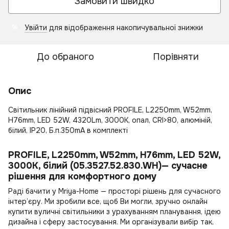
Замовити швидко
Увійти
для відображення накопичувальної знижки
%
До обраного
Порівняти
Опис
Світильник лінійний підвісний PROFILE, L2250mm, W52mm,
H76mm, LED 52W, 4320Lm, 3000К, опал, CRI>80, алюміній,
білий, IP20, Б.п.350mA в комплекті
PROFILE, L2250mm, W52mm, H76mm, LED 52W,
3000К, білий (05.3527.52.830.WH)— сучасне
рішення для комфортного дому
Раді бачити у Mriya-Home — просторі рішень для сучасного
інтер’єру. Ми зробили все, щоб Ви могли, зручно онлайн
купити вуличні світильники
з урахуванням планування, ідею
дизайна і сферу застосування. Ми організували вибір так,