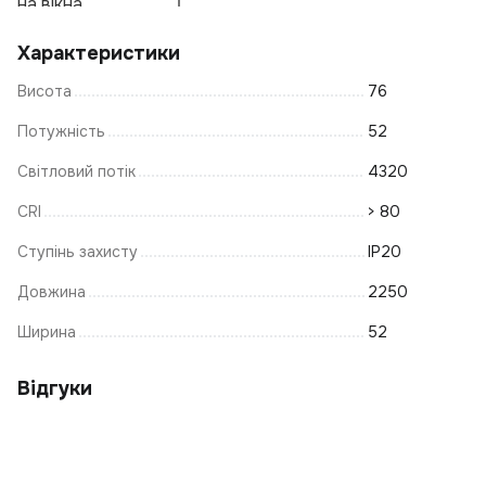
на вікна
О
К
Характеристики
Лі
Ц
Висота
76
Лі
Щ
Потужність
52
Е
Світловий потік
4320
За
CRI
> 80
Т
Ступінь захисту
IP20
Ж
К
Довжина
2250
Лі
Ширина
52
С
Н
Ла
Відгуки
С
К
Т