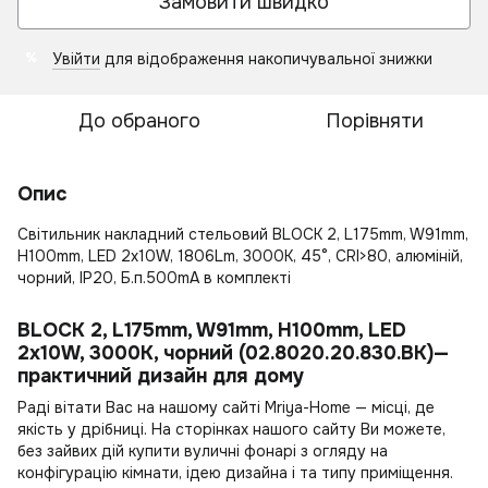
Замовити швидко
Увійти
для відображення накопичувальної знижки
%
До обраного
Порівняти
Опис
Світильник накладний стельовий BLOCK 2, L175mm, W91mm,
H100mm, LED 2x10W, 1806Lm, 3000К, 45°, CRI>80, алюміній,
чорний, IP20, Б.п.500mA в комплекті
BLOCK 2, L175mm, W91mm, H100mm, LED
2x10W, 3000К, чорний (02.8020.20.830.BK)—
практичний дизайн для дому
Раді вітати Вас на нашому сайті Mriya-Home — місці, де
якість у дрібниці. На сторінках нашого сайту Ви можете,
без зайвих дій
купити вуличні фонарі
з огляду на
конфігурацію кімнати, ідею дизайна і та типу приміщення.