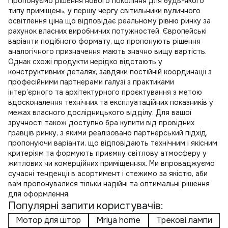
Пропонуємо рішення нового покоління для будь-якого
типу приміщень, у першу чергу
світильники вуличного
освітлення ціна
що відповідає реальному рівню ринку за
рахунок власних виробничих потужностей. Європейські
варіанти подібного формату, що пропонують рішення
аналогічного призначення мають значно вищу вартість.
Однак схожі продукти нерідко відстають у
конструктивних деталях, завдяки постійній координації з
професійними партнерами галузі з практиками
інтер’єрного та архітектурного проєктування з метою
вдосконалення технічних та експлуатаційних показників у
межах власного дослідницького відділу. Для вашої
зручності також доступно
бра купити
від провідних
гравців ринку, з якими реалізовано партнерський підхід,
пропонуючи варіанти, що відповідають технічним і якісним
критеріям та формують приємну світлову атмосферу у
житлових чи комерційних приміщеннях. Ми впроваджуємо
сучасні тенденції в асортимент і стежимо за якістю, аби
вам пропонувалися тільки надійні та оптимальні рішення
для оформлення.
Популярні запити користувачів:
Мотор для штор
Mriya home
Трекові лампи