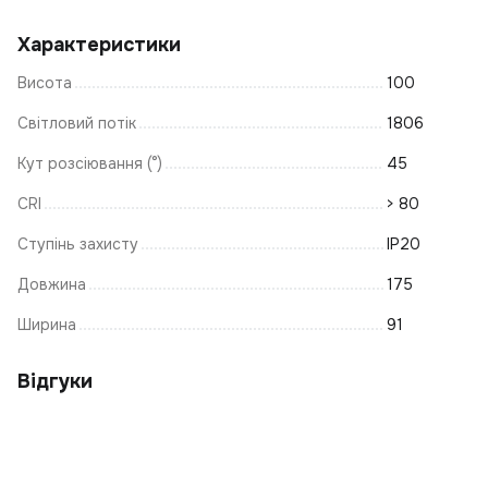
Е
Лі
Характеристики
Щ
Висота
100
Н
С
Світловий потік
1806
Н
Кут розсіювання (°)
45
Кр
CRI
> 80
С
Ступінь захисту
IP20
М
На
Довжина
175
Т
Ширина
91
Р
К
Відгуки
Ла
К
В