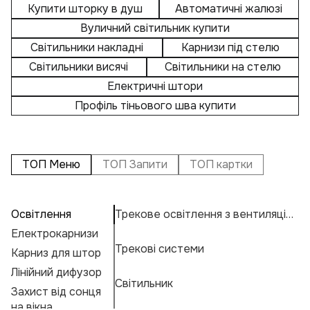
Купити шторку в душ
Автоматичні жалюзі
Вуличний світильник купити
Світильники накладні
Карнизи під стелю
Світильники висячі
Світильники на стелю
Електричні штори
Профіль тіньового шва купити
ТОП Меню
ТОП Запити
ТОП картки
Освітлення
Трекове освітлення з вентиляцією
П
А
С
LE
Електрокарнизи
П
Ос
Н
К
Трекові системи
Карниз для штор
А
Н
К
Е
Лінійний дифузор
Е
М
Г
Світильник
Захист від сонця
К
А
Ф
на вікна