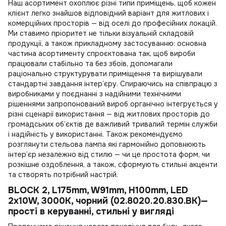
Наш асортимент охоплює різні типи приміщень, щоб кожен
клієнт легко знайшов відповідний варіант для житлових і
комерційних просторів — від оселі до професійних локацій.
Ми ставимо пріоритет не тільки візуальній складовій
продукції, а також прикладному застосуванню: основна
частина асортименту спроєктована так, щоб вироби
працювали стабільно та без збоїв, допомагали
раціонально структурувати приміщення та вирішували
стандартні завдання інтер’єру. Спираючись на співпрацю з
виробниками у поєднанні з надійними технічними
рішеннями запропонований вироб органічно інтегрується у
різні сценарії використання — від житлових просторів до
громадських об’єктів де важливий тривалий термін служби
і надійність у використанні. Також рекомендуємо
розглянути
стельова лампа
які гармонійно доповнюють
інтер’єр незалежно від стилю — чи це простота форм, чи
розкішне оздоблення, а також, сформують стильні акценти
та створять потрібний настрій.
BLOCK 2, L175mm, W91mm, H100mm, LED
2x10W, 3000К, чорний (02.8020.20.830.BK)—
прості в керуванні, стильні у вигляді