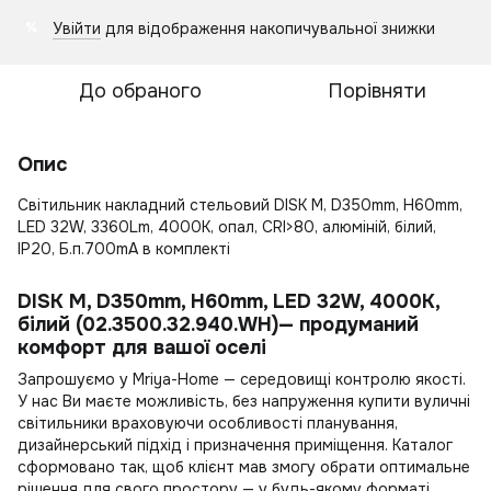
Увійти
для відображення накопичувальної знижки
%
До обраного
Порівняти
Опис
Світильник накладний стельовий DISK M, D350mm, H60mm,
LED 32W, 3360Lm, 4000К, опал, CRI>80, алюміній, білий,
IP20, Б.п.700mA в комплекті
DISK M, D350mm, H60mm, LED 32W, 4000К,
білий (02.3500.32.940.WH)— продуманий
комфорт для вашої оселі
Запрошуємо у Mriya-Home — середовищі контролю якості.
У нас Ви маєте можливість, без напруження
купити вуличні
світильники
враховуючи особливості планування,
дизайнерський підхід і призначення приміщення. Каталог
сформовано так, щоб клієнт мав змогу обрати оптимальне
рішення для свого простору — у будь-якому форматі