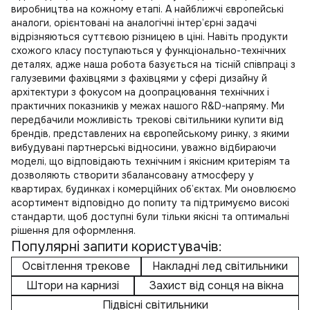
виробництва на кожному етапі. А найближчі європейські
аналоги, орієнтовані на аналогічні інтер’єрні задачі
відрізняються суттєвою різницею в ціні. Навіть продукти
схожого класу поступаються у функціонально-технічних
деталях, адже наша робота базується на тісній співпраці з
галузевими фахівцями з фахівцями у сфері дизайну й
архітектури з фокусом на доопрацювання технічних і
практичних показників у межах нашого R&D-напряму. Ми
передбачили можливість
трекові світильники купити
від
брендів, представлених на європейському ринку, з якими
вибудувані партнерські відносини, уважно відбираючи
моделі, що відповідають технічним і якісним критеріям та
дозволяють створити збалансовану атмосферу у
квартирах, будинках і комерційних об’єктах. Ми оновлюємо
асортимент відповідно до попиту та підтримуємо високі
стандарти, щоб доступні були тільки якісні та оптимальні
рішення для оформлення.
Популярні запити користувачів:
Освітлення трекове
Накладні лед світильники
Штори на карнизі
Захист від сонця на вікна
Підвісні світильники