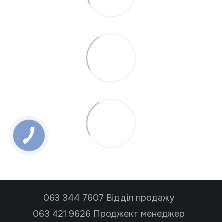
063 344 7607 Відділ продажу
063 421 9626 Проджект менеджер