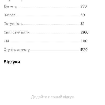
Пі
Діаметр
350
Н
К
Висота
60
К
Потужність
32
К
Світловий потік
3360
Л
CRI
> 80
Р
К
Ступінь захисту
IP20
Е
Т
Відгуки
С
Т
Св
К
А
Додайте перший відгук
М