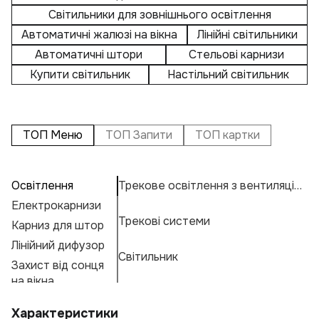
Світильники для зовнішнього освітлення
Автоматичні жалюзі на вікна
Лінійні світильники
Автоматичні штори
Стельові карнизи
Купити світильник
Настільний світильник
ТОП Меню
ТОП Запити
ТОП картки
Освітлення
Трекове освітлення з вентиляцією
П
А
К
Електрокарнизи
Пі
Н
К
Трекові системи
Карниз для штор
Н
Н
К
Е
Лінійний дифузор
Е
М
Г
Світильник
Захист від сонця
Пі
А
Ф
на вікна
К
І
Характеристики