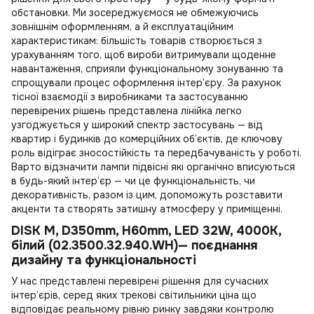
обстановки. Ми зосереджуємося не обмежуючись
зовнішнім оформленням, а й експлуатаційним
характеристикам: більшість товарів створюється з
урахуванням того, щоб вироби витримували щоденне
навантаження, сприяли функціональному зонуванню та
спрощували процес оформлення інтер’єру. За рахунок
тісної взаємодії з виробниками та застосуванню
перевірених рішень представлена лінійка легко
узгоджується у широкий спектр застосувань — від
квартир і будинків до комерційних об’єктів, де ключову
роль відіграє зносостійкість та передбачуваність у роботі.
Варто відзначити
лампи підвісні
які органічно вписуються
в будь-який інтер’єр — чи це функціональність, чи
декоративність, разом із цим, допоможуть розставити
акценти та створять затишну атмосферу у приміщенні.
DISK M, D350mm, H60mm, LED 32W, 4000К,
білий (02.3500.32.940.WH)— поєднання
дизайну та функціональності
У нас представлені перевірені рішення для сучасних
інтер’єрів, серед яких
трекові світильники ціна
що
відповідає реальному рівню ринку завдяки контролю