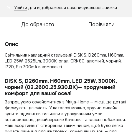
Увійти
для відображення накопичувальної знижки
%
До обраного
Порівняти
Опис
Світильник накладний стельовий DISK S, D260mm, H60mm,
LED 25W, 2625Lm, 3000К, опал, CRI>80, алюміній, чорний,
IP20, Б.п.700mA в комплекті
DISK S, D260mm, H60mm, LED 25W, 3000К,
чорний (02.2600.25.930.BK)— продуманий
комфорт для вашої оселі
Запрошуємо ознайомитися з Mriya-Home — місці, де деталі
формують цілісність. У каталозі можно, зручно онлайн
купити підвісні світильники
з урахуванням умов
встановлення, дизайнерське бачення та власні побажання.
Наш асортимент створений таким чином, щоб було легко
обрати рішення для житлових і комерційних зон — для