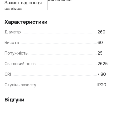
Захист від сонця
Ж
Ос
А
Ф
на вікна
Е
К
Характеристики
К
Діаметр
260
Л
Св
Висота
60
Лі
Потужність
25
І
Світловий потік
2625
В
CRI
> 80
Лі
С
Ступінь захисту
IP20
К
П
Відгуки
Л
С
З'
Т