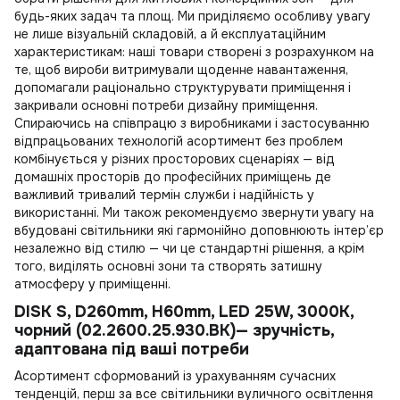
будь-яких задач та площ. Ми приділяємо особливу увагу
не лише візуальній складовій, а й експлуатаційним
характеристикам: наші товари створені з розрахунком на
те, щоб вироби витримували щоденне навантаження,
допомагали раціонально структурувати приміщення і
закривали основні потреби дизайну приміщення.
Спираючись на співпрацю з виробниками і застосуванню
відпрацьованих технологій асортимент без проблем
комбінується у різних просторових сценаріях — від
домашніх просторів до професійних приміщень де
важливий тривалий термін служби і надійність у
використанні. Ми також рекомендуємо звернути увагу на
вбудовані світильники
які гармонійно доповнюють інтер’єр
незалежно від стилю — чи це стандартні рішення, а крім
того, виділять основні зони та створять затишну
атмосферу у приміщенні.
DISK S, D260mm, H60mm, LED 25W, 3000К,
чорний (02.2600.25.930.BK)— зручність,
адаптована під ваші потреби
Асортимент сформований із урахуванням сучасних
тенденцій, перш за все
світильники вуличного освітлення