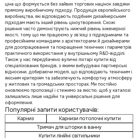
ціна
що формується без зайвих торгових націнок завдяки
прямому виробничому підходу. Продукція європейського
виробництва, які відповідають подібним дизайнерським
підходам мають інший рівень ціноутворення. Схожі
рішення часто демонструють нижчий рівень інженерної
якості, тому що ми працюємо у зв’язці з підрядниками та
професійними командами з архітекторами й дизайнерами
для доопрацювання та покращення технічних і параметрів
практичного використання у внутрішньому R&D-відділі.
Також у нас передбачено
вуличні ліхтарі купити
від
спеціалізованих брендів, з якими вибудувані партнерські
відносини, добираючи моделі, що відповідають технічним і
якісним критеріям та забезпечують комфортну атмосферу
у житлових та громадських просторах. Ми постійно
оновлюємо пропозиції і стежимо за якістю, щоб у каталозі
залишались лише надійні та універсальні рішення для
оформлення.
Популярні запити користувачів:
Карниз
Карнизи потолочні купити
Тримач для шторки в ванну
Купити лінійні світильники