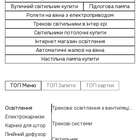
Вуличний світильник купити
Підлогова лампа
Ролети на вікна з електроприводом
Трекові світильники в інтер єрі
Світильники потолочні купити
Інтернет магазин освітлення
Автоматичні жалюзі на вікна
Настільна лампа купити
ТОП Меню
ТОП Запити
ТОП картки
Освітлення
Трекове освітлення з вентиляцією
П
А
Ку
Електрокарнизи
На
Н
К
Трекові системи
Карниз для штор
Л
Н
К
Е
Лінійний дифузор
Св
Ос
М
Г
Світильник