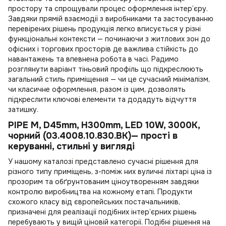
простору та спрощували процес оформлення інтер’єру.
Завдяки прямій взаємодії з виробниками та застосуванню
перевірених рішень продукція легко вписується у різні
функціональні контексти — починаючи з житлових зон до
офісних і торгових просторів де важлива стійкість до
навантажень та впевнена робота в часі. Радимо
розглянути варіант
тіньовий профіль
що підкреслюють
загальний стиль приміщення — чи це сучасний мінімалізм,
чи класичне оформлення, разом із цим, дозволять
підкреслити ключові елементи та додадуть відчуття
затишку.
PIPE M, D45mm, H300mm, LED 10W, 3000К,
чорний (03.4008.10.830.BK)— прості в
керуванні, стильні у вигляді
У нашому каталозі представлено сучасні рішення для
різного типу приміщень, з-поміж них
вуличні ліхтарі ціна
із
прозорим та обґрунтованим ціноутворенням завдяки
контролю виробництва на кожному етапі. Продукти
схожого класу від європейських постачальників,
призначені для реалізації подібних інтер’єрних рішень
перебувають у вищій ціновій категорії. Подібні рішення на