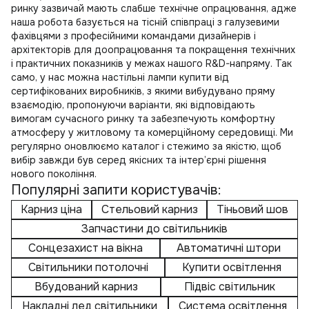
ринку зазвичай мають слабше технічне опрацювання, адже
наша робота базується на тісній співпраці з галузевими
фахівцями з професійними командами дизайнерів і
архітекторів для доопрацювання та покращення технічних
і практичних показників у межах нашого R&D-напряму. Так
само, у нас можна
настільні лампи купити
від
сертифікованих виробників, з якими вибудувано пряму
взаємодію, пропонуючи варіанти, які відповідають
вимогам сучасного ринку та забезпечують комфортну
атмосферу у житловому та комерційному середовищі. Ми
регулярно оновлюємо каталог і стежимо за якістю, щоб
вибір завжди був серед якісних та інтер’єрні рішення
нового покоління.
Популярні запити користувачів:
Карниз ціна
Стельовий карниз
Тіньовий шов
Запчастини до світильників
Сонцезахист на вікна
Автоматичні штори
Світильники потолочні
Купити освітлення
Вбудований карниз
Підвіс світильник
Накладні лед світильники
Система освітлення