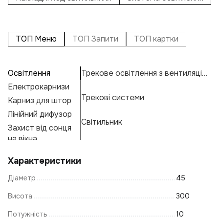
ТОП Меню
ТОП Запити
ТОП картки
Освітлення
Трекове освітлення з вентиляцією
П
А
Т
Електрокарнизи
Св
Н
К
Трекові системи
Карниз для штор
К
Н
К
Е
Лінійний дифузор
С
М
Г
Світильник
Захист від сонця
Ж
А
Ф
на вікна
Св
Е
Характеристики
Ла
Діаметр
45
Лі
К
Висота
300
Св
Потужність
10