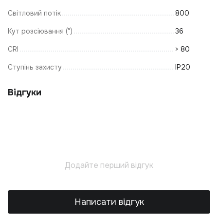
Ка
Світловий потік
800
С
Кут розсіювання (°)
36
К
Пі
CRI
> 80
Ж
Ступінь захисту
IP20
К
Св
Відгуки
С
К
К
К
К
Додайте перший відгук
П
Написати відгук