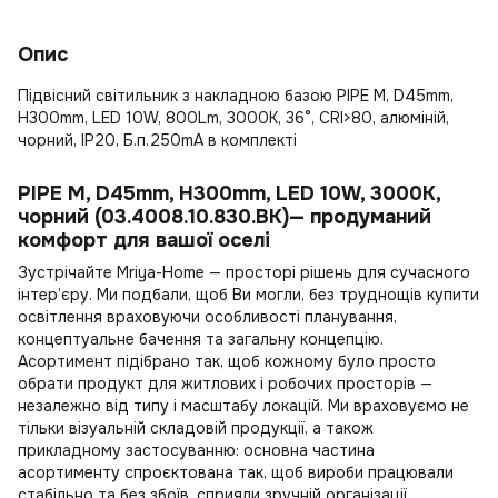
Опис
Підвісний світильник з накладною базою PIPE M, D45mm,
H300mm, LED 10W, 800Lm, 3000К, 36°, CRI>80, алюміній,
чорний, IP20, Б.п.250mA в комплекті
PIPE M, D45mm, H300mm, LED 10W, 3000К,
чорний (03.4008.10.830.BK)— продуманий
комфорт для вашої оселі
Зустрічайте Mriya-Home — просторі рішень для сучасного
інтер’єру. Ми подбали, щоб Ви могли, без труднощів
купити
освітлення
враховуючи особливості планування,
концептуальне бачення та загальну концепцію.
Асортимент підібрано так, щоб кожному було просто
обрати продукт для житлових і робочих просторів —
незалежно від типу і масштабу локацій. Ми враховуємо не
тільки візуальній складовій продукції, а також
прикладному застосуванню: основна частина
асортименту спроєктована так, щоб вироби працювали
стабільно та без збоїв, сприяли зручній організації