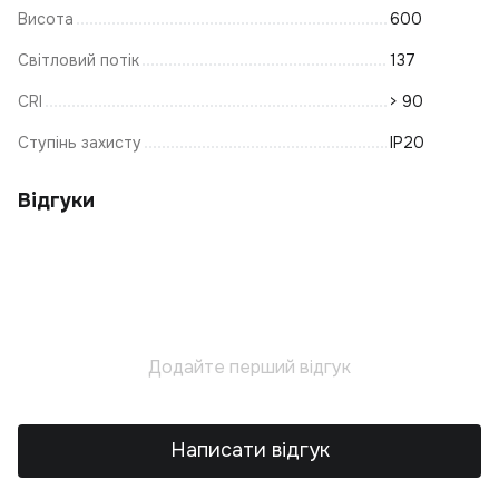
К
Висота
600
О
Світловий потік
137
П
CRI
> 90
С
Ступінь захисту
IP20
Ку
Св
Відгуки
Ф
Св
К
Р
К
К
Додайте перший відгук
Ла
З
Т
Написати відгук
К