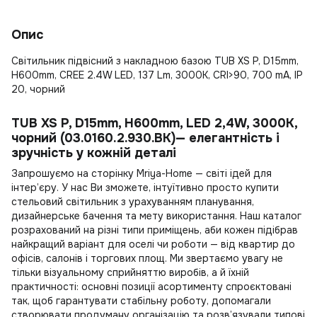
Опис
Світильник підвісний з накладною базою TUB XS P, D15mm,
H600mm, CREE 2.4W LED, 137 Lm, 3000K, CRI>90, 700 mA, IP
20, чорний
TUB XS P, D15mm, H600mm, LED 2,4W, 3000К,
чорний (03.0160.2.930.BK)— елегантність і
зручність у кожній деталі
Запрошуємо на сторінку Mriya-Home — світі ідей для
інтер’єру. У нас Ви зможете, інтуїтивно просто
купити
стельовий світильник
з урахуванням планування,
дизайнерське бачення та мету використання. Наш каталог
розрахований на різні типи приміщень, аби кожен підібрав
найкращий варіант для оселі чи роботи — від квартир до
офісів, салонів і торгових площ. Ми звертаємо увагу не
тільки візуальному сприйняттю виробів, а й їхній
практичності: основні позиції асортименту спроєктовані
так, щоб гарантувати стабільну роботу, допомагали
створювати продуману організацію та розв’язували типові