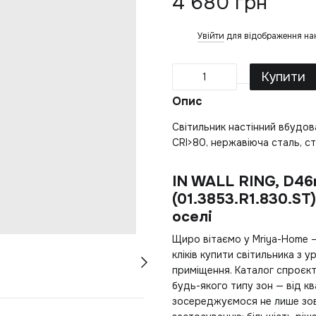
4 680 грн
Увійти
для відображення на
%
Купити
Опис
Світильник настінний вбудов
CRI>80, нержавіюча сталь, ст
IN WALL RING, D46
(01.3853.R1.830.ST
оселі
Щиро вітаємо у Mriya-Home —
кліків
купити світильника
з ур
приміщення. Каталог спроєкт
будь-якого типу зон — від кв
зосереджуємося не лише зов