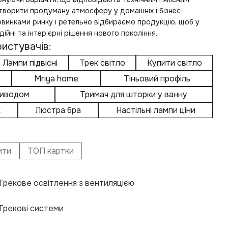
творити продуману атмосферу у домашніх і бізнес-
винками ринку і ретельно відбираємо продукцію, щоб у
ійні та інтер’єрні рішення нового покоління.
истувачів:
Лампи підвісні
Трек світло
Купити світло
Mriya home
Тіньовий профіль
риводом
Тримач для шторки у ванну
к
Люстра бра
Настільні лампи ціни
ити
ТОП картки
Трекове освітлення з вентиляцією
Еле
При
Щіл
Авт
Нас
Нак
Кар
Кар
Трекові системи
Ніш
Крі
Тре
Щіл
Еле