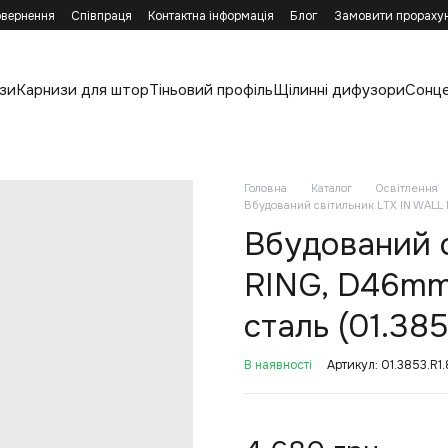
овернення
Співпраця
Контактна інформація
Блог
Замовити прораху
зи
Карнизи для штор
Тіньовий профіль
Щілинні дифузори
Сонц
Головна
Каталог
Освітлення
Вбудований світильник LTX IN WALL 
Вбудований 
RING, D46mm
сталь (01.385
В наявності
Артикул: 01.3853.R1