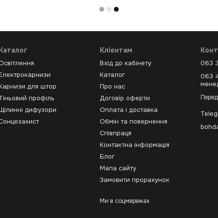
Каталог
Клієнтам
Конт
Освітлення
Вхід до кабінету
063 
Електрокарнизи
Каталог
063 
мене
Карнизи для штор
Про нас
Перед
Тіньовий профіль
Договір оферти
Щілинні дифузори
Оплата і доставка
Tele
Сонцезахист
Обмін та повернення
bohda
Співпраця
Контактна інформація
Блог
Мапа сайту
Замовити прорахунок
Ми в соцмережах