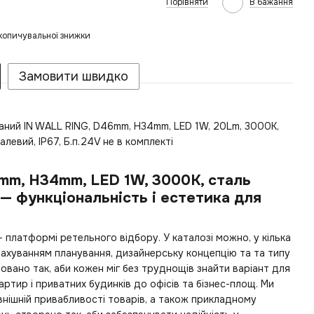
Порівняти
В бажання
копичувальної знижки
Замовити швидко
аний IN WALL RING, D46mm, H34mm, LED 1W, 20Lm, 3000К,
алевий, IP67, Б.п.24V не в комплекті
mm, H34mm, LED 1W, 3000К, сталь
)— функціональність і естетика для
 платформі ретельного відбору. У каталозі можно, у кілька
ахуванням планування, дизайнерську концепцію та та типу
овано так, аби кожен міг без труднощів знайти варіант для
артир і приватних будинків до офісів та бізнес-площ. Ми
нішній привабливості товарів, а також прикладному