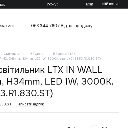
Мій кошик
Укр
Рус
Вхід
нок
езахист
063 344 7607 Відділ продажу
Світильники
Вбудовані
Вбудовані LTX
RING, D46mm, H34mm, LED 1W, 3000К, сталь (01.3853.R1.830.ST)
світильник LTX IN WALL
, H34mm, LED 1W, 3000К,
3.R1.830.ST)
.830.ST
Написати відгук