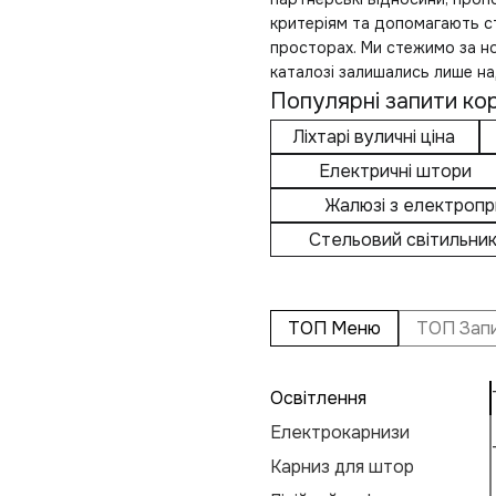
критеріям та допомагають с
просторах. Ми стежимо за но
каталозі залишались лише над
Популярні запити кор
Ліхтарі вуличні ціна
Електричні штори
Жалюзі з електроп
Стельовий світильни
ТОП Меню
ТОП Зап
Освітлення
Електрокарнизи
Карниз для штор