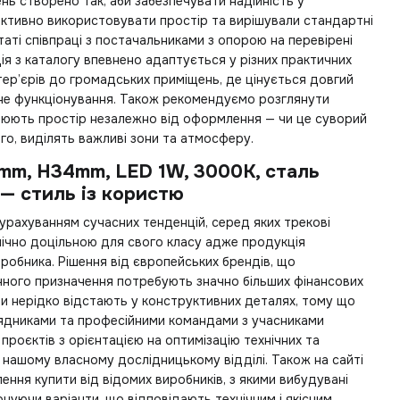
нь створено так, аби забезпечувати надійність у
ективно використовувати простір та вирішували стандартні
таті співпраці з постачальниками з опорою на перевірені
ція з каталогу впевнено адаптується у різних практичних
нтер’єрів до громадських приміщень, де цінується довгий
йне функціонування. Також рекомендуємо розглянути
ють простір незалежно від оформлення — чи це суворий
 того, виділять важливі зони та атмосферу.
mm, H34mm, LED 1W, 3000К, сталь
)— стиль із користю
урахуванням сучасних тенденцій, серед яких
трекові
ічно доцільною для свого класу адже продукція
робника. Рішення від європейських брендів, що
чного призначення потребують значно більших фінансових
и нерідко відстають у конструктивних деталях, тому що
дрядниками та професійними командами з учасниками
проєктів з орієнтацією на оптимізацію технічних та
у нашому власному дослідницькому відділі. Також на сайті
лення купити
від відомих виробників, з якими вибудувані
онуючи варіанти, що відповідають технічним і якісним