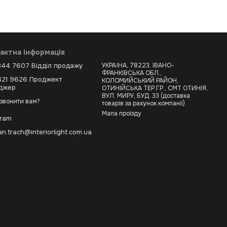
актна інформація
344 7607 Відділ продажу
УКРАЇНА, 78223, ІВАНО-
ФРАНКІВСЬКА ОБЛ.,
421 9626 Проджект
КОЛОМИЙСЬКИЙ РАЙОН,
джер
ОТИНІЙСЬКА ТЕР.ГР., СМТ ОТИНІЯ,
ВУЛ. МИРУ, БУД. 33 (доставка
звонити вам?
товарів за рахунок компанії)
Мапа проїзду
gram
n.trach@interiorlight.com.ua