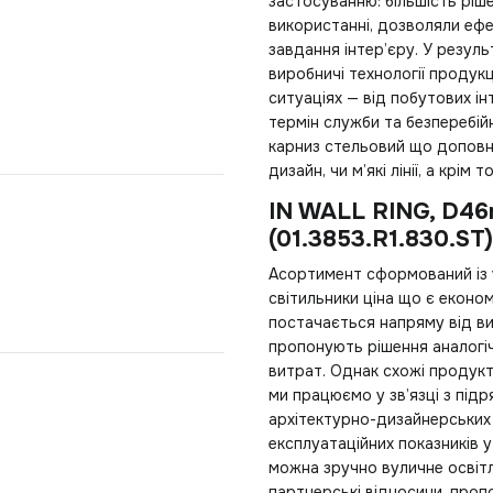
застосуванню: більшість ріше
використанні, дозволяли еф
завдання інтер’єру. У резуль
виробничі технології продук
ситуаціях — від побутових і
термін служби та безперебі
карниз стельовий
що доповню
дизайн, чи м’які лінії, а крім
IN WALL RING, D46
(01.3853.R1.830.ST
Асортимент сформований із 
світильники ціна
що є економ
постачається напряму від ви
пропонують рішення аналогі
витрат. Однак схожі продукт
ми працюємо у зв’язці з пі
архітектурно-дизайнерських 
експлуатаційних показників 
можна зручно
вуличне освіт
партнерські відносини, проп