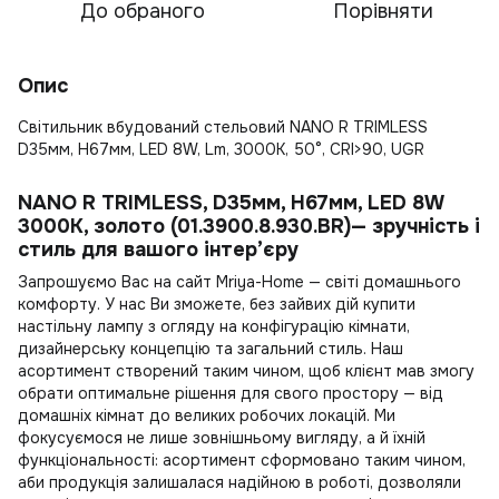
До обраного
Порівняти
Опис
Світильник вбудований стельовий NANO R TRIMLESS
D35мм, H67мм, LED 8W, Lm, 3000K, 50°, CRI>90, UGR
NANO R TRIMLESS, D35мм, H67мм, LED 8W
3000K, золото (01.3900.8.930.BR)— зручність і
стиль для вашого інтер’єру
Запрошуємо Вас на сайт Mriya-Home — світі домашнього
комфорту. У нас Ви зможете, без зайвих дій
купити
настільну лампу
з огляду на конфігурацію кімнати,
дизайнерську концепцію та загальний стиль. Наш
асортимент створений таким чином, щоб клієнт мав змогу
обрати оптимальне рішення для свого простору — від
домашніх кімнат до великих робочих локацій. Ми
фокусуємося не лише зовнішньому вигляду, а й їхній
функціональності: асортимент сформовано таким чином,
аби продукція залишалася надійною в роботі, дозволяли