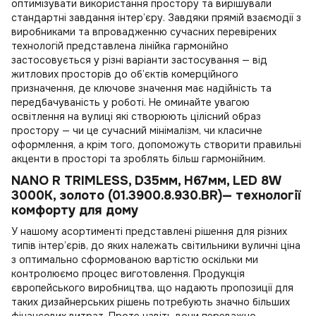
оптимізувати використання простору та вирішували
стандартні завдання інтер’єру. Завдяки прямій взаємодії з
виробниками та впровадженню сучасних перевірених
технологій представлена лінійка гармонійно
застосовується у різні варіанти застосування — від
житлових просторів до об’єктів комерційного
призначення, де ключове значення має надійність та
передбачуваність у роботі. Не оминайте увагою
освітлення на вулиці
які створюють цілісний образ
простору — чи це сучасний мінімалізм, чи класичне
оформлення, а крім того, допоможуть створити правильні
акценти в просторі та зроблять більш гармонійним.
NANO R TRIMLESS, D35мм, H67мм, LED 8W
3000K, золото (01.3900.8.930.BR)— технології
комфорту для дому
У нашому асортименті представлені рішення для різних
типів інтер’єрів, до яких належать
світильники вуличні ціна
з оптимально сформованою вартістю оскільки ми
контролюємо процес виготовлення. Продукція
європейського виробництва, що надають пропозиції для
таких дизайнерських рішень потребують значно більших
фінансових витрат. Проте навіть вони переважно