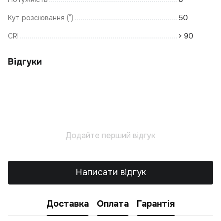
Р
Т
Кут розсіювання (°)
50
К
CRI
> 90
В
Т
Відгуки
Т
О
С
Ву
П
Додайте перший відгук
Д
В
Л
Написати відгук
Т
С
П
Доставка
Оплата
Гарантія
Ла