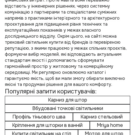
відстають у інженерних рішеннях, через системну
комунікацію з партнерами та спеціалістами суміжних
напрямів з практиками інтер’єрного та архітектурного
проєктування для підвищення рівня технічних та
експлуатаційних показників у межах власного
дослідницького відділу. Окрім цього, на сайті можна
трековий світильник купити
від брендів із перевіреною
репутацією, з якими працюємо у межах спільних проєктів,
формуючи вибір моделей, які відповідають актуальним
стандартам якості і допомагають сформувати
гармонійний простір у житловому та комерційному
середовищі. Ми регулярно оновлюємо каталог і
гарантуємо якість, щоб ви мали змогу обирати виключно
якісні та продумані рішення для вашого комфорту.
Популярні запити користувачів:
Карниз для штор
Вбудовані точкові світильники
Профіль тіньового шва
Карниз стельовий
Кріплення для шторки в ванній
Mriya home
Купити світильник на стіл
Мотор для штор