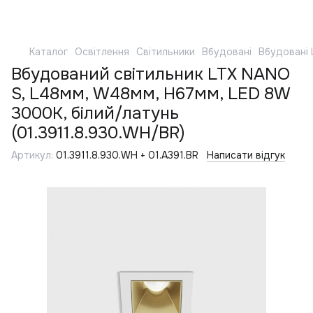
Каталог
Освітлення
Світильники
Вбудовані
Вбудовані 
Вбудований світильник LTX NANO
S, L48мм, W48мм, H67мм, LED 8W
3000K, білий/латунь
(01.3911.8.930.WH/BR)
Артикул:
01.3911.8.930.WH + 01.A391.BR
Написати відгук