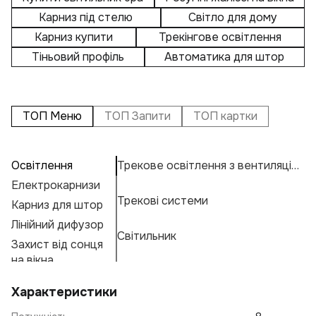
Карниз під стелю
Світло для дому
Карниз купити
Трекінгове освітлення
Тіньовий профіль
Автоматика для штор
ТОП Меню
ТОП Запити
ТОП картки
Освітлення
Трекове освітлення з вентиляцією
П
А
Н
Електрокарнизи
M
Н
К
Трекові системи
Карниз для штор
К
Ос
Н
К
Е
Лінійний дифузор
Ж
М
Г
Світильник
Захист від сонця
Е
Ос
А
Ф
на вікна
На
В
Характеристики
Тр