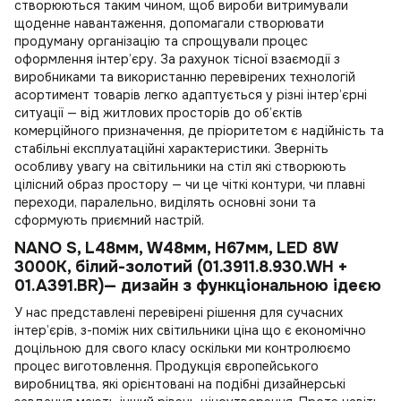
створюються таким чином, щоб вироби витримували
щоденне навантаження, допомагали створювати
продуману організацію та спрощували процес
оформлення інтер’єру. За рахунок тісної взаємодії з
виробниками та використанню перевірених технологій
асортимент товарів легко адаптується у різні інтер’єрні
ситуації — від житлових просторів до об’єктів
комерційного призначення, де пріоритетом є надійність та
стабільні експлуатаційні характеристики. Зверніть
особливу увагу на
світильники на стіл
які створюють
цілісний образ простору — чи це чіткі контури, чи плавні
переходи, паралельно, виділять основні зони та
сформують приємний настрій.
NANO S, L48мм, W48мм, H67мм, LED 8W
3000K, білий-золотий (01.3911.8.930.WH +
01.A391.BR)— дизайн з функціональною ідеєю
У нас представлені перевірені рішення для сучасних
інтер’єрів, з-поміж них
світильники ціна
що є економічно
доцільною для свого класу оскільки ми контролюємо
процес виготовлення. Продукція європейського
виробництва, які орієнтовані на подібні дизайнерські