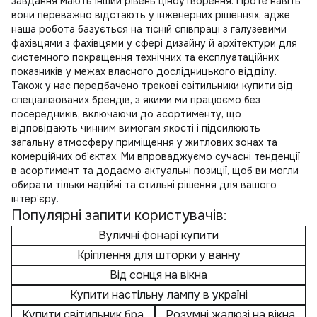
завдання мають інший рівень ціноутворення. Проте навіть
вони переважно відстають у інженерних рішеннях, адже
наша робота базується на тісній співпраці з галузевими
фахівцями з фахівцями у сфері дизайну й архітектури для
системного покращення технічних та експлуатаційних
показників у межах власного дослідницького відділу.
Також у нас передбачено
трекові світильники купити
від
спеціалізованих брендів, з якими ми працюємо без
посередників, включаючи до асортименту, що
відповідають чинним вимогам якості і підсилюють
загальну атмосферу приміщення у житлових зонах та
комерційних об’єктах. Ми впроваджуємо сучасні тенденції
в асортимент та додаємо актуальні позиції, щоб ви могли
обирати тільки надійні та стильні рішення для вашого
інтер’єру.
Популярні запити користувачів:
Вуличні фонарі купити
Кріплення для шторки у ванну
Від сонця на вікна
Купити настільну лампу в україні
Купити світильник бра
Розумні жалюзі на вікна