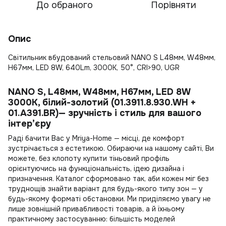
До обраного
Порівняти
Опис
Світильник вбудований стельовий NANO S L48мм, W48мм,
H67мм, LED 8W, 640Lm, 3000K, 50°, CRI>90, UGR
NANO S, L48мм, W48мм, H67мм, LED 8W
3000K, білий-золотий (01.3911.8.930.WH +
01.A391.BR)— зручність і стиль для вашого
інтер’єру
Раді бачити Вас у Mriya-Home — місці, де комфорт
зустрічається з естетикою. Обираючи на нашому сайті, Ви
можете, без клопоту
купити тіньовий профіль
орієнтуючись на функціональність, ідею дизайна і
призначення. Каталог сформовано так, аби кожен міг без
труднощів знайти варіант для будь-якого типу зон — у
будь-якому форматі обстановки. Ми приділяємо увагу не
лише зовнішній привабливості товарів, а й їхньому
практичному застосуванню: більшість моделей