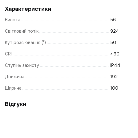
Ф
Характеристики
Св
Висота
56
Ла
С
Світловий потік
924
С
Кут розсіювання (°)
50
Лі
CRI
> 90
В
Ступінь захисту
IP44
К
Л
Довжина
192
Лі
Ширина
100
С
С
Відгуки
Ці
С
Л
С
З'