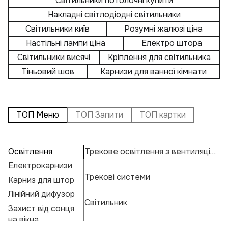
Світильники потолочні купити
Накладні світлодіодні світильники
Світильники київ
Розумні жалюзі ціна
Настільні лампи ціна
Електро штора
Світильники висячі
Кріплення для світильника
Тіньовий шов
Карнизи для ванної кімнати
ТОП Меню
ТОП Запити
ТОП картки
Освітлення
Трекове освітлення з вентиляцією
П
А
Св
Електрокарнизи
С
Н
К
Трекові системи
Карниз для штор
Пі
Н
К
Е
Лінійний дифузор
Л
М
Г
Світильник
Захист від сонця
С
А
Ф
на вікна
Ві