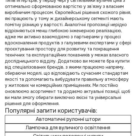
типів інтер’єрів, у першу чергу
світильники вуличні ціна
з
оптимально сформованою вартістю у зв’язку з власним
виробничим процесом. Європейські рішення схожого рівня,
які працюють у тому ж дизайнерському сегменті мають
помітну різницю у вартості. Аналогічні пропозиції нерідко
відрізняються менш глибокою інженерною реалізацією,
адже ми активно взаємодіємо з партнерами у процесі
вдосконалення продуктів з галузевими експертами у сфері
проєктування простору для розвитку та покращення
технічних та експлуатаційних показників у межах власного
дослідницького відділу. Додатково ви можете
бра купити
від спеціалізованих брендів, з якими працюємо напряму,
обираючи моделі, що відповідають сучасним стандартам
якості та допомагають вибудувати правильну атмосферу
у житлових чи комерційних приміщеннях. Ми постійно
оновлюємо асортимент та додаємо актуальні позиції, щоб
ви мали змогу обирати виключно якісні та універсальні
рішення для оформлення.
Популярні запити користувачів:
Автоматичні рулонні штори
Лампочка для вуличного освітлення