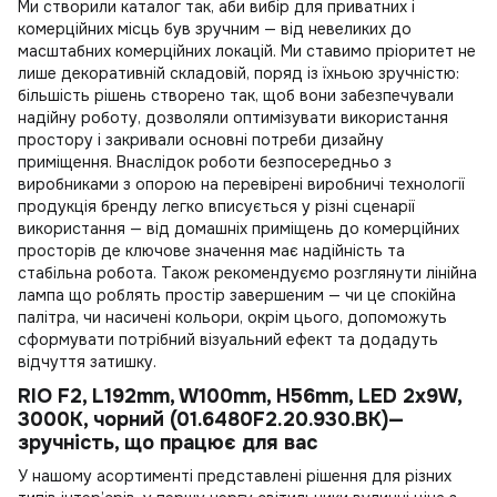
Ми створили каталог так, аби вибір для приватних і
комерційних місць був зручним — від невеликих до
масштабних комерційних локацій. Ми ставимо пріоритет не
лише декоративній складовій, поряд із їхньою зручністю:
більшість рішень створено так, щоб вони забезпечували
надійну роботу, дозволяли оптимізувати використання
простору і закривали основні потреби дизайну
приміщення. Внаслідок роботи безпосередньо з
виробниками з опорою на перевірені виробничі технології
продукція бренду легко вписується у різні сценарії
використання — від домашніх приміщень до комерційних
просторів де ключове значення має надійність та
стабільна робота. Також рекомендуємо розглянути
лінійна
лампа
що роблять простір завершеним — чи це спокійна
палітра, чи насичені кольори, окрім цього, допоможуть
сформувати потрібний візуальний ефект та додадуть
відчуття затишку.
RIO F2, L192mm, W100mm, H56mm, LED 2x9W,
3000К, чорний (01.6480F2.20.930.BK)—
зручність, що працює для вас
У нашому асортименті представлені рішення для різних