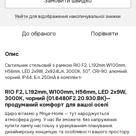
Замовити швидко
Увійти
для відображення накопичувальної знижки
%
До обраного
Порівняти
Опис
Світильник стельовий з рамкою RIO F2, L192mm W100mm,
H56mm, LED 2x9W, 2x924Lm, 3000К, 50°, CRI>90, алюміній,
чорний, IP44, Б.п.250mA в комплекті
RIO F2, L192mm, W100mm, H56mm, LED 2x9W,
3000К, чорний (01.6480F2.20.930.BK)—
продуманий комфорт для вашої оселі
Щиро вітаємо у Mriya-Home — тут народжується
атмосфера дому. У нас Ви зможете, без напруження
купити лампу настільну
з урахуванням планування,
дизайнерську концепцію та особливості вашого простору.