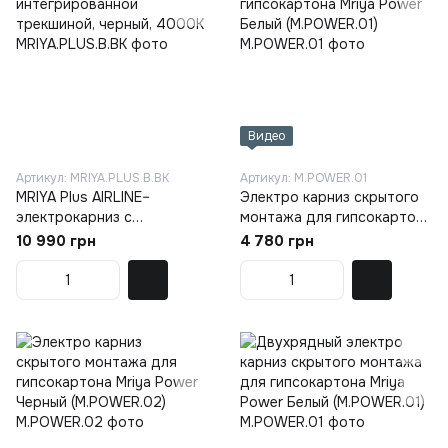
Видео
Артикул: MRIYA.PLUS.B.BK
Артикул: M.POWER.01
MRIYA Plus AIRLINE–
Электро карниз скрытого
электрокарниз с
монтажа для гипсокартона
интегрированной
Mriya Power Белый
10 990 грн
4 780 грн
трекшиной, черный, 4000K
(M.POWER.01)