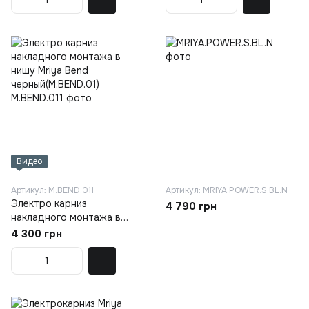
Видео
Артикул: M.BEND.011
Артикул: MRIYA.POWER.S.BL.N
Электро карниз
4 790 грн
накладного монтажа в
нишу Mriya Bend
4 300 грн
черный(M.BEND.01)