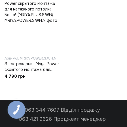
Артикул: MRIYA.POWER.S.WH.N
Электрокарниз Mriya Power
скрытого монтажа для
натяжного потолка Белый
4 790 грн
(MRIYA.PLUS.S.WH)
063 344 7607 Відділ продажу
063 421 9626 Проджект менеджер