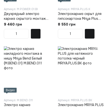
Артикул: M.POWER.01.Bl
Артикул: MRIYA.PLUS.K
Двухрядный электро
Электрокарниз скрыт для
карниз скрытого монтажа
гипсокартона Mriya Plus
для гипсокартона Mriya
комплект (MRIYA.PLUS.K)
9 460 грн
8 550 грн
Power Черный(M.POWER.01)
Видео
Артикул: M.BEND.011
Артикул: MRIYA.PLUS.BK
Электро карниз
Электрокарниз MRIYA PLUS