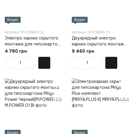
Видео
Видео
Артикул: M.POWER.02
Артикул: M.POWER.01
Электро карниз скрытого
Двухрядный электро
монтажа для гипсокартона
карниз скрытого монтажа
Mriya Power Черный
для гипсокартона Mriya
4 780 грн
9 460 грн
(M.POWER.02)
Power Белый (M.POWER.01)
Видео
Видео