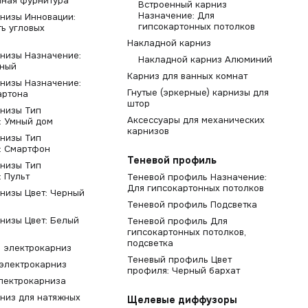
ная фурнитура
Встроенный карниз
Назначение: Для
низы Инновации:
гипсокартонных потолков
ь угловых
й
Накладной карниз
низы Назначение:
Накладной карниз Алюминий
ьный
Карниз для ванных комнат
низы Назначение:
Гнутые (эркерные) карнизы для
артона
штор
низы Тип
Аксессуары для механических
: Умный дом
карнизов
низы Тип
: Смартфон
Теневой профиль
низы Тип
: Пульт
Теневой профиль Назначение:
Для гипсокартонных потолков
низы Цвет: Черный
Теневой профиль Подсветка
низы Цвет: Белый
Теневой профиль Для
гипсокартонных потолков,
подсветка
 электрокарниз
Теневый профиль Цвет
электрокарниз
профиля: Черный бархат
лектрокарниза
низ для натяжных
Щелевые диффузоры