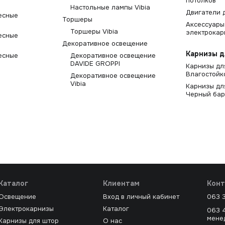
потолков
Настольные лампы Vibia
Двигатели 
есные
Торшеры
Аксессуары
Торшеры Vibia
электрокар
есные
Декоративное освещение
Карнизы д
есные
Декоративное освещение
DAVIDE GROPPI
Карнизы дл
Влагостойк
Декоративное освещение
Vibia
Карнизы дл
Черный бар
Каталог
Клиентам
Конт
Освещение
Вход в личный кабинет
063 
Электрокарнизы
Каталог
063 
мене
Карнизы для штор
О нас