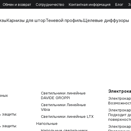
Обмен и возврат
Сотрудничество
Контактная информация
Блог
З
изы
Карнизы для штор
Теневой профиль
Щелевые диффузоры
Электрок
Светильники линейные
жных
DAVIDE GROPPI
Электрокар
Возможност
Светильники Линейные
Vibia
Электрокар
 защиты:
Подходит д
Светильники линейные LTX
поверхност
Напольные
 защиты:
Электрокар
Напольные светильники