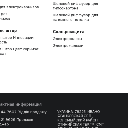
Щелевой диффузор для
для электрокарнизов
гипсокартона
 для
Щелевой диффузор для
низов
натяжного потолка
ля штор
Солнцезащита
я штор Инновации:
Электроролеты
ость
Электрожалюзи
я штор Цвет карниза:
хат
актная информация
344 7607 Відділ продажу
УКРАИНА, 78223, ИВАНО-
ФРАНКОВСКАЯ ОБЛ.,
421 9626 Проджект
КОЛОМЫЙСКИЙ РАЙОН,
джер
ОТИНИЙСКАЯ ТЕР.ГР., СМТ