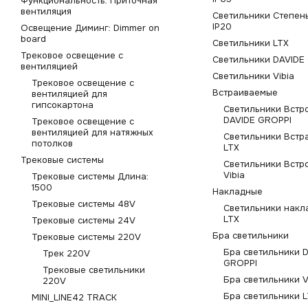
Функциональность: Приточная
вентиляция
Светильники Степень
IP20
Освещение Диминг: Dimmer on
board
Светильники LTX
Трековое освещение с
Светильники DAVIDE
вентиляцией
Светильники Vibia
Трековое освещение с
Встраиваемые
вентиляцией для
гипсокартона
Светильники Встр
DAVIDE GROPPI
Трековое освещение с
вентиляцией для натяжных
Светильники Встр
потолков
LTX
Трековые системы
Светильники Встр
Vibia
Трековые системы Длина:
1500
Накладные
Трековые системы 48V
Светильники накл
LTX
Трековые системы 24V
Бра светильники
Трековые системы 220V
Бра светильники 
Трек 220V
GROPPI
Трековые светильники
Бра светильники V
220V
Бра светильники 
MINI_LINE42 TRACK