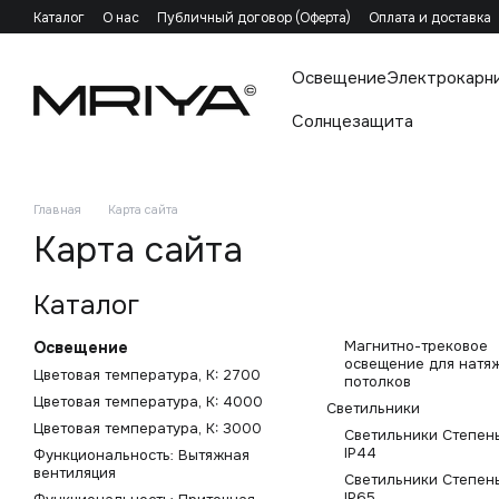
Перейти к основному контенту
Каталог
О нас
Публичный договор (Оферта)
Оплата и доставка
Освещение
Электрокарн
Солнцезащита
Главная
Карта сайта
Карта сайта
Каталог
Магнитно-трековое
Освещение
освещение для натя
Цветовая температура, K: 2700
потолков
Цветовая температура, K: 4000
Светильники
Цветовая температура, K: 3000
Светильники Степень
IP44
Функциональность: Вытяжная
вентиляция
Светильники Степень
IP65