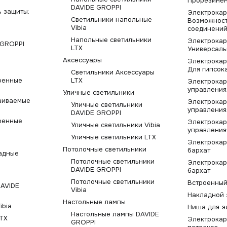
Прорезинен
DAVIDE GROPPI
 защиты:
Электрокар
Светильники напольные
Возможност
Vibia
соединени
Напольные светильники
Электрокар
 GROPPI
LTX
Универсал
Аксессуары
Электрокар
Для гипсок
Светильники Аксессуары
оенные
LTX
Электрокар
управления
Уличные светильники
аиваемые
Электрокар
Уличные светильники
управления
DAVIDE GROPPI
оенные
Электрокар
Уличные светильники Vibia
управления
Уличные светильники LTX
Электрокар
Потолочные светильники
бархат
адные
Потолочные светильники
Электрокар
DAVIDE GROPPI
бархат
Потолочные светильники
Встроенный
DAVIDE
Vibia
Накладной 
Настольные лампы
ibia
Ниша для э
Настольные лампы DAVIDE
LTX
Электрокар
GROPPI