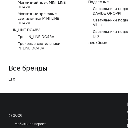
Подвесные
Магнитный трек MINI_LINE
DC42V
Светильники подв
DAVIDE GROPPI
Магнитные трековые
светильники MINI_LINE
Светильники подв
DC42V
Vibia
IN_LINE DC48V
Светильники подв
LTX
Трек IN_LINE DC48V
Линейные
Трековые светильники
IN_LINE DC48V
Все бренды
LTX
© 2026
Мобильная версия