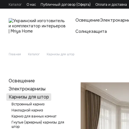
Перейти к основному контенту
Каталог
О нас
Публичный договор (Оферта)
Оплата и доставка
Освещение
Электрокарн
Солнцезащита
Главная
Каталог
Карнизы для штор
Освещение
Электрокарнизы
Карнизы для штор
Встроенный карниз
Накладной карниз
Карниз для ванных комнат
Гнутые (эркерные) карнизы для
штор