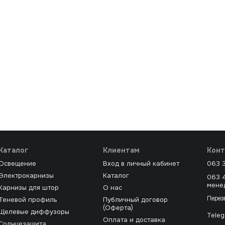
Каталог
Клиентам
Конт
Освещение
Вход в личный кабинет
063 
Электрокарнизы
Каталог
063 
мене
Карнизы для штор
О нас
Перез
Теневой профиль
Публичный договор
(Оферта)
Щелевые диффузоры
Tele
Оплата и доставка
Солнцезащита