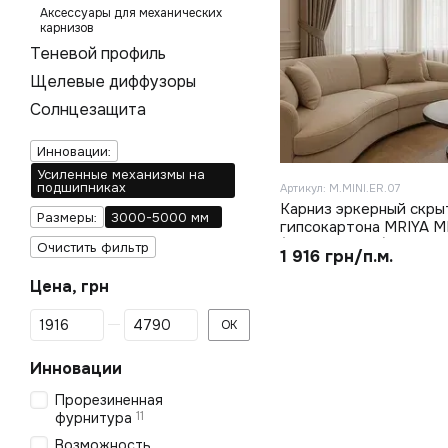
Аксессуары для механических
карнизов
Теневой профиль
Щелевые диффузоры
Солнцезащита
Инновации:
Усиленные механизмы на
подшипниках
Артикул: M.MINI.ER.07
Карниз эркерный скры
Размеры:
3000-5000 мм
гипсокартона MRIYA M
(M.LUXE.ER.07)
Очистить фильтр
1 916 грн/п.м.
Цена, грн
От Цена, грн
До Цена, грн
OK
Инновации
Прорезиненная
11
фурнитура
Возможность