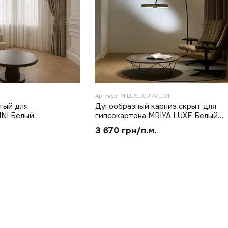
Артикул: M.LUXE.CURVE.01
тый для
Дугообразный карниз скрыт для
INI Белый
гипсокартона MRIYA LUXE Белый
(M.LUXE.CURVE.01)
3 670 грн/п.м.