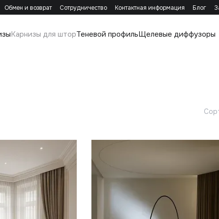
Обмен и возврат
Сотрудничество
Контактная информация
Блог
З
изы
Карнизы для штор
Теневой профиль
Щелевые диффузоры
Сор