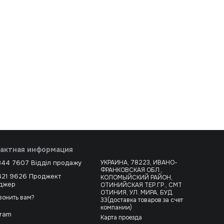
актная информация
344 7607 Відділ продажу
УКРАИНА, 78223, ИВАНО-
ФРАНКОВСКАЯ ОБЛ.,
421 9626 Проджект
КОЛОМЫЙСКИЙ РАЙОН,
джер
ОТИНИЙСКАЯ ТЕР.ГР., СМТ
ОТИНИЯ, УЛ. МИРА, БУД.
вонить вам?
33(доставка товаров за счет
компании)
gram
Карта проезда