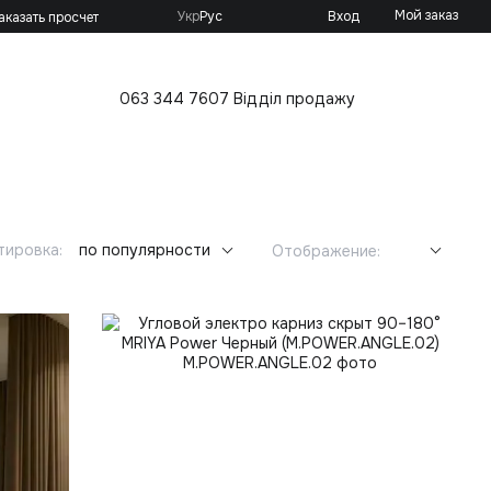
Мой заказ
Укр
Рус
Вход
аказать просчет
063 344 7607 Відділ продажу
тировка:
по популярности
Отображение: