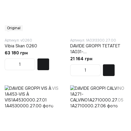
Original
Артикул: v0260
Артикул: 1A0313300.27.00
Vibia Skan 0260
DAVIDE GROPPI TETATET
1A031-
63 180 грн
TETATET1A0313300.27.01
21 164 грн