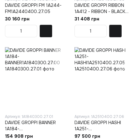
DAVIDE GROPPI FM 1A244-
DAVIDE GROPPI RIBBON
FM1A2440400.27.05
1A412 - RIBBON - BLACK
MARBLE1A4120400.27.05
30 160 грн
31 408 грн
Артикул: 1A1840300.27.01
Артикул: 1A2510400.27.06
DAVIDE GROPPI BANNER
DAVIDE GROPPI HASHI
1A184-
1A251-
BANNER1A1840300.27.00
HASHI1A2510400.27.05
154 908 грн
97 500 грн