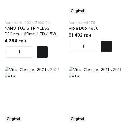
Original
Артикул: 01.3904.7.930.BK
Артикул: v4876
NANO TUB S TRIMLESS,
Vibia Duo 4876
D30mm, Н60mm, LED 4.5W,
81 432 грн
3000K, черный
4 784 грн
(01.3904.7.930.BK)
Original
Original