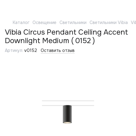
Каталог
Освещение
Светильники
Светильники Vibia
Vi
Vibia Circus Pendant Ceiling Accent
Downlight Medium ( 0152 )
Артикул:
v0152
Оставить отзыв