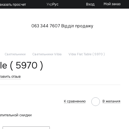
Мой заказ
Укр
Рус
Вход
аказать просчет
063 344 7607 Відділ продажу
Светильники
Светильники Vibia
Vibia Flat Table ( 5970 )
le ( 5970 )
тавить отзыв
К сравнению
В желания
опительной скидки