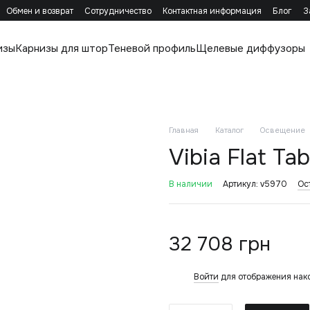
Обмен и возврат
Сотрудничество
Контактная информация
Блог
З
изы
Карнизы для штор
Теневой профиль
Щелевые диффузоры
Главная
Каталог
Освещение
Vibia Flat Tab
В наличии
Артикул: v5970
Ос
32 708 грн
Войти
для отображения нак
%