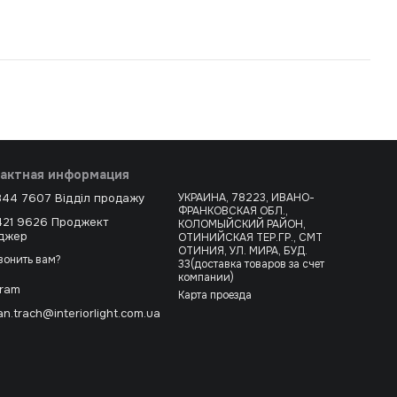
актная информация
344 7607 Відділ продажу
УКРАИНА, 78223, ИВАНО-
ФРАНКОВСКАЯ ОБЛ.,
421 9626 Проджект
КОЛОМЫЙСКИЙ РАЙОН,
джер
ОТИНИЙСКАЯ ТЕР.ГР., СМТ
ОТИНИЯ, УЛ. МИРА, БУД.
вонить вам?
33(доставка товаров за счет
компании)
gram
Карта проезда
n.trach@interiorlight.com.ua