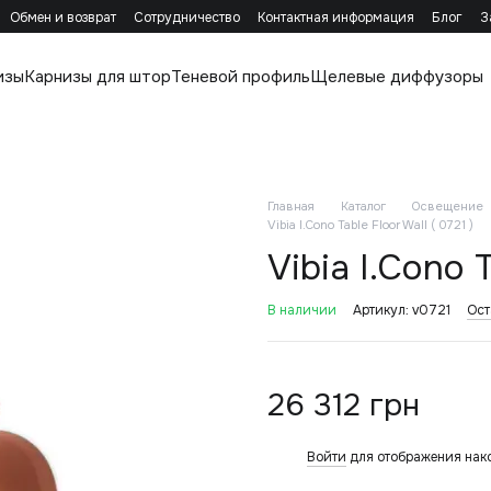
Обмен и возврат
Сотрудничество
Контактная информация
Блог
З
изы
Карнизы для штор
Теневой профиль
Щелевые диффузоры
Главная
Каталог
Освещение
Vibia I.Cono Table Floor Wall ( 0721 )
Vibia I.Cono T
В наличии
Артикул: v0721
Ост
26 312 грн
Войти
для отображения нак
%