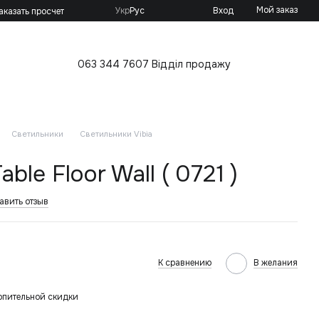
Мой заказ
Укр
Рус
Вход
аказать просчет
063 344 7607 Відділ продажу
Светильники
Светильники Vibia
able Floor Wall ( 0721 )
авить отзыв
К сравнению
В желания
опительной скидки