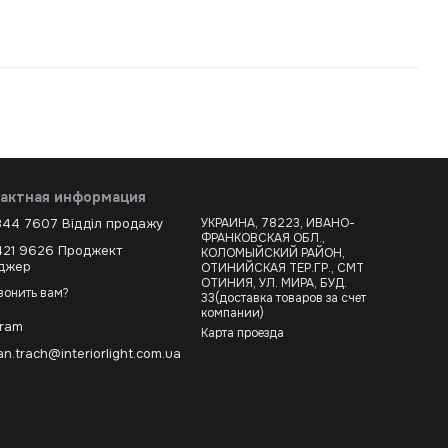
актная информация
344 7607 Відділ продажу
УКРАИНА, 78223, ИВАНО-
ФРАНКОВСКАЯ ОБЛ.,
421 9626 Проджект
КОЛОМЫЙСКИЙ РАЙОН,
джер
ОТИНИЙСКАЯ ТЕР.ГР., СМТ
ОТИНИЯ, УЛ. МИРА, БУД.
вонить вам?
33(доставка товаров за счет
компании)
gram
Карта проезда
n.trach@interiorlight.com.ua