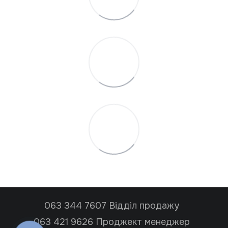
063 344 7607 Відділ продажу
063 421 9626 Проджект менеджер