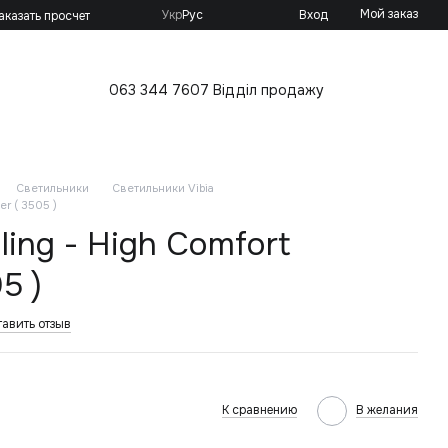
Мой заказ
Укр
Рус
Вход
аказать просчет
063 344 7607 Відділ продажу
Светильники
Светильники Vibia
ser ( 3505 )
iling - High Comfort
5 )
тавить отзыв
К сравнению
В желания