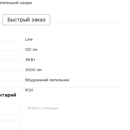
опительной скидки
Быстрый заказ
Line
120 см
36 Вт
3000 лм
Вбудований світильник
IP20
нтарий
Войти с помощью