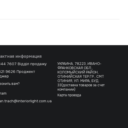
актная информация
344 7607 Відділ продажу
УКРАИНА, 78223, ИВАНО-
ФРАНКОВСКАЯ ОБЛ.,
421 9626 Проджект
КОЛОМЫЙСКИЙ РАЙОН,
джер
ОТИНИЙСКАЯ ТЕР.ГР., СМТ
ОТИНИЯ, УЛ. МИРА, БУД.
вонить вам?
33(доставка товаров за счет
компании)
gram
Карта проезда
n.trach@interiorlight.com.ua