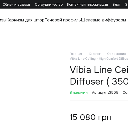
Обмен и возврат
Сотрудничество
Контактная информация
Блог
З
изы
Карнизы для штор
Теневой профиль
Щелевые диффузоры
Главная
Каталог
Освещение
Vibia Line Ceiling - High Comfort Diffu
Vibia Line Ce
Diffuser ( 350
В наличии
Артикул: v3505
Ос
15 080 грн