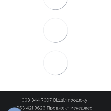
063 344 7607 Відділ продажу
063 421 9626 Проджект менеджер