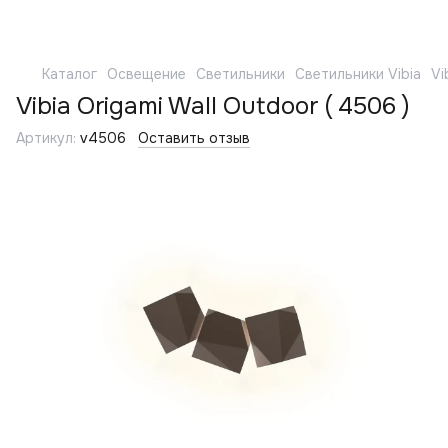
Каталог
Освещение
Светильники
Светильники Vibia
Vi
Vibia Origami Wall Outdoor ( 4506 )
Артикул:
v4506
Оставить отзыв