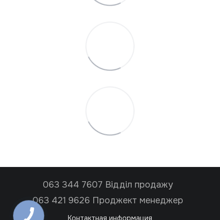
063 344 7607 Відділ продажу
063 421 9626 Проджект менеджер
Контактная информация