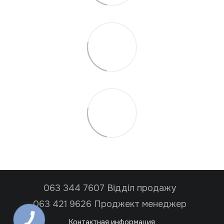
063 344 7607 Відділ продажу
063 421 9626 Проджект менеджер
Контактная информация