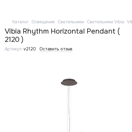
Каталог
Освещение
Светильники
Светильники Vibia
Vi
Vibia Rhythm Horizontal Pendant (
2120 )
Артикул:
v2120
Оставить отзыв