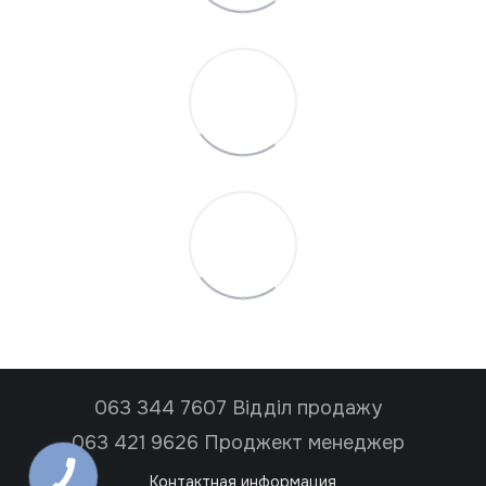
063 344 7607 Відділ продажу
063 421 9626 Проджект менеджер
Контактная информация