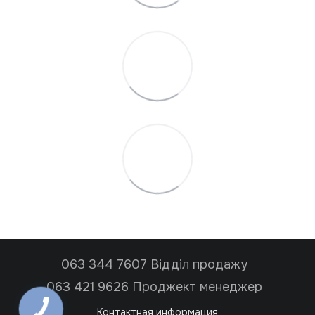
063 344 7607 Відділ продажу
063 421 9626 Проджект менеджер
Контактная информация