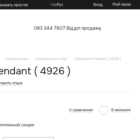
Мой заказ
Укр
Рус
Вход
аказать просчет
063 344 7607 Відділ продажу
Светильники
Светильники Vibia
Vibia Warm Pendant ( 4926 )
endant ( 4926 )
тавить отзыв
К сравнению
В желания
опительной скидки