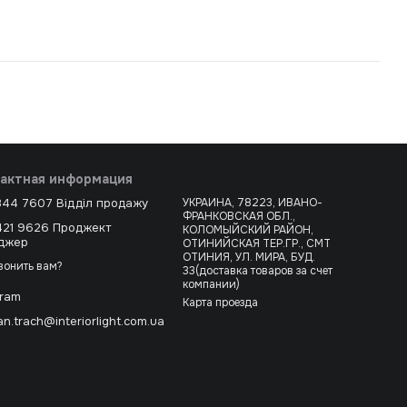
актная информация
344 7607 Відділ продажу
УКРАИНА, 78223, ИВАНО-
ФРАНКОВСКАЯ ОБЛ.,
421 9626 Проджект
КОЛОМЫЙСКИЙ РАЙОН,
джер
ОТИНИЙСКАЯ ТЕР.ГР., СМТ
ОТИНИЯ, УЛ. МИРА, БУД.
вонить вам?
33(доставка товаров за счет
компании)
gram
Карта проезда
n.trach@interiorlight.com.ua