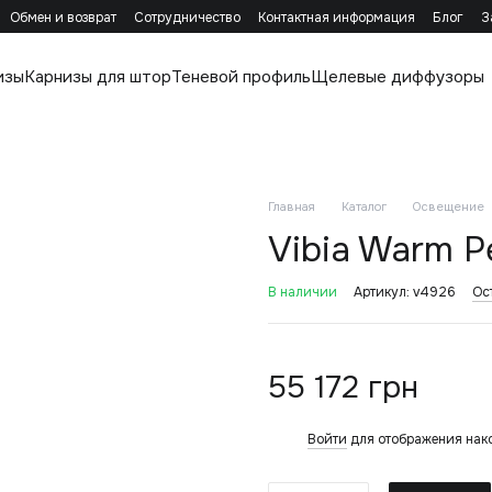
Обмен и возврат
Сотрудничество
Контактная информация
Блог
З
изы
Карнизы для штор
Теневой профиль
Щелевые диффузоры
Главная
Каталог
Освещение
Vibia Warm P
В наличии
Артикул: v4926
Ос
55 172 грн
Войти
для отображения нак
%