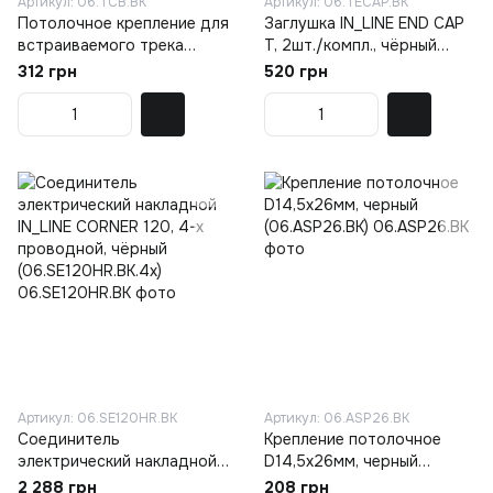
Артикул: 06.TCB.BK
Артикул: 06.TECAP.BK
Потолочное крепление для
Заглушка IN_LINE END CAP
встраиваемого трека
T, 2шт./компл., чёрный
IN_LINE TRACK T, 1шт,
(06.TECAP.BK)
312 грн
520 грн
чёрный (06.TCB.BK)
Артикул: 06.SE120HR.BK
Артикул: 06.ASP26.BK
Соединитель
Крепление потолочное
электрический накладной
D14,5x26мм, черный
IN_LINE CORNER 120, 4-x
(06.ASP26.BK)
2 288 грн
208 грн