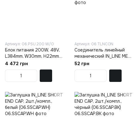
Артикул: 06.PSU.200.W/O
Артикул: 06.TLNCON
Блок питания 200W, 48V,
Соединитель линейный
L384mm, W30mm, H22mm
механический IN_LINE MEC
(06.PSU.200.W/O)
JOINT T, чёрный
4 472 грн
52 грн
(06.TLNCON)