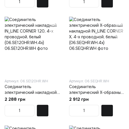
(06.SE90HR.WH.4x)
(06.SE180HR.WH.4x)
Артикул: 06.SE120HR.WH
Артикул: 06.SEQHR.WH
Соединитель
Соединитель
электрический накладной
электрический Х-образный
IN_LINE CORNER 120, 4-x
накладной IN_LINE CORNER
2 288 грн
2 912 грн
проводной, белый
X, 4-x проводной, белый
(06.SE120HR.WH.4x)
(06.SEQHR.WH.4x)