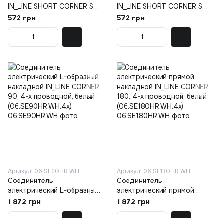
IN_LINE SHORT CORNER S
IN_LINE SHORT CORNER S
HR, чёрный (06.SS90HR.BK)
HR, белый (06.SS90HR.WH)
572 грн
572 грн
Артикул: 06.SE90HR.WH
Артикул: 06.SE180HR.WH
Соединитель
Соединитель
электрический L-образный
электрический прямой
накладной IN_LINE CORNER
накладной IN_LINE CORNER
1 872 грн
1 872 грн
90, 4-x проводной, белый
180, 4-x проводной, белый